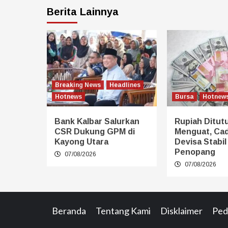
Berita Lainnya
Breaking News
Headlines
Hotnews
Bursa
Hotnew
Bank Kalbar Salurkan
Rupiah Ditut
CSR Dukung GPM di
Menguat, Ca
Kayong Utara
Devisa Stabil
Penopang
07/08/2026
07/08/2026
Beranda
Tentang Kami
Disklaimer
Ped