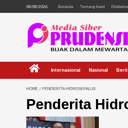
08/08/2026
Beranda
Tentang Kami
Disklaime
Internasional
Nasional
Beri
HOME
PENDERITA HIDROSEFALUS
Penderita Hidr