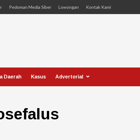
r
Pedoman Media Siber
Lowongan
Kontak Kami
ta Daerah
Kasus
Advertorial
osefalus