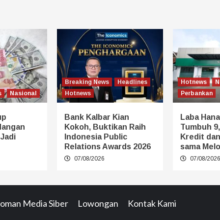
Breaking News
Headlines
Hotnews
N
s
Nasional
Hotnews
Perbankan
up
Bank Kalbar Kian
Laba Hana
dangan
Kokoh, Buktikan Raih
Tumbuh 9,
 Jadi
Indonesia Public
Kredit da
Relations Awards 2026
sama Melo
07/08/2026
07/08/202
oman Media Siber
Lowongan
Kontak Kami