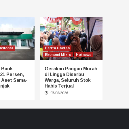
asional
Berita Daerah
Ekonomi Mikro
Hotnews
 Bank
Gerakan Pangan Murah
21 Persen,
di Lingga Diserbu
n Aset Sama-
Warga, Seluruh Stok
njak
Habis Terjual
6
07/08/2026