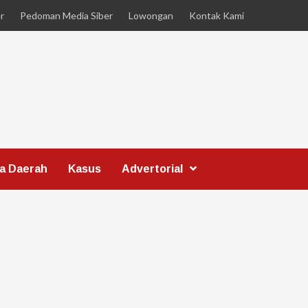
r
Pedoman Media Siber
Lowongan
Kontak Kami
ta Daerah
Kasus
Advertorial