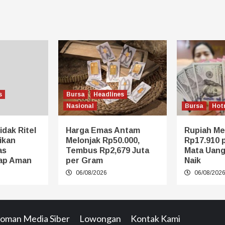
s
Bursa
Headlines
Nasional
Bursa
Hot
idak Ritel
Harga Emas Antam
Rupiah Me
ikan
Melonjak Rp50.000,
Rp17.910 p
as
Tembus Rp2,679 Juta
Mata Uang
ap Aman
per Gram
Naik
06/08/2026
06/08/202
oman Media Siber
Lowongan
Kontak Kami