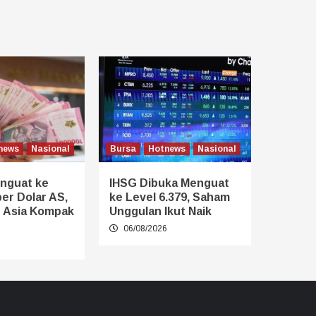
news
Nasional
Bursa
Hotnews
Nasional
nguat ke
IHSG Dibuka Menguat
er Dolar AS,
ke Level 6.379, Saham
 Asia Kompak
Unggulan Ikut Naik
06/08/2026
6