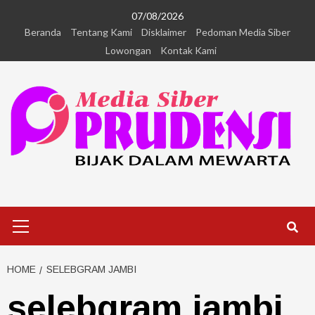
07/08/2026
Beranda
Tentang Kami
Disklaimer
Pedoman Media Siber
Lowongan
Kontak Kami
HOME
SELEBGRAM JAMBI
selebgram jambi