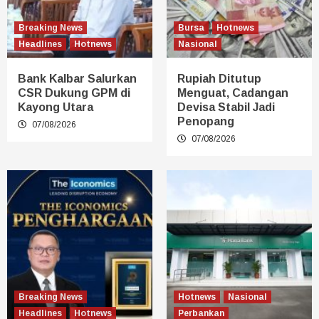
Breaking News
Bursa
Hotnews
Headlines
Hotnews
Nasional
Bank Kalbar Salurkan
Rupiah Ditutup
CSR Dukung GPM di
Menguat, Cadangan
Kayong Utara
Devisa Stabil Jadi
Penopang
07/08/2026
07/08/2026
Breaking News
Hotnews
Nasional
Headlines
Hotnews
Perbankan