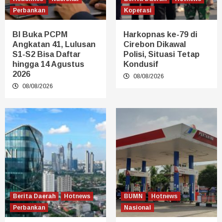
Perbankan
Koperasi
BI Buka PCPM
Harkopnas ke-79 di
Angkatan 41, Lulusan
Cirebon Dikawal
S1-S2 Bisa Daftar
Polisi, Situasi Tetap
hingga 14 Agustus
Kondusif
2026
08/08/2026
08/08/2026
Berita Daerah
Hotnews
BUMN
Hotnews
Perbankan
Nasional