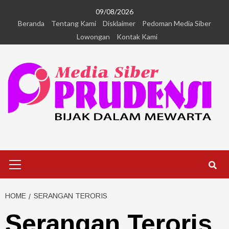
09/08/2026
Beranda
Tentang Kami
Disklaimer
Pedoman Media Siber
Lowongan
Kontak Kami
HOME
SERANGAN TERORIS
Serangan Teroris