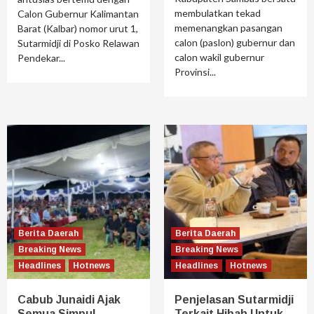
membulatkan tekad
Calon Gubernur Kalimantan
memenangkan pasangan
Barat (Kalbar) nomor urut 1,
calon (paslon) gubernur dan
Sutarmidji di Posko Relawan
calon wakil gubernur
Pendekar...
Provinsi...
Berita Daerah
Berita Daerah
Breaking News
Breaking News
Headlines
Hotnews
Headlines
Hotnews
Cabub Junaidi Ajak
Penjelasan Sutarmidji
Semua Simpul
Terkait Hibah Untuk