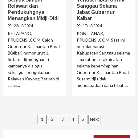
Relawan dan
Sanggau Selama
Pendukungnya
Jabat Gubernur
Menangkan Midji-Didi
Kalbar
22/10/2024
17/10/2024
KETAPANG,
PONTIANAK,
PRUDENSI.COM-Calon
PRUDENSI.COM-Saat ini
Gubernur Kalimantan Barat
beredar narasi
(Kalbar) nomor urut 1,
Kabupaten Sanggau selama
Sutarmidji menghadiri
lima tahun terakhir atau
kampanye dialogis,
selama kepemimpinan
sekaligus pengukuhan
Gubernur Kalimantan Barat
Relawan Kayong Betuah di
Sutarmidji tidak
Jalan...
mendapatkan dana hibah....
1
2
3
4
5
Next