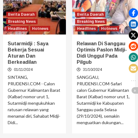
Berita Daerah
Berita Daerah
Breaking News
Breaking News
Headlines
Hotnews
Headlines
Hotnews
Sutarmidji : Saya
Relawan Di Sanggau
Bekerja Sesuai
Optimis Paslon Midji-
Aturan Dan
Didi Unggul Pada
Berkeadilan
Pilgub
01/11/2024
31/10/2024
SINTANG,
SANGGAU,
PRUDENSI.COM - Calon
PRUDENSI.COM-Safari
Gubernur Kalimantan Barat
calon Gubernur Kalimantan
(Kalbar) nomor urut 1,
Barat (Kalbar) nomor urut 1,
Sutarmidji mengukuhkan
Sutarmidji ke Kabupaten
ratusan relawan yang
Sanggau pada Selasa
menamai diri, Sahabat Midji-
(29/10/2024), semakin
Didi...
menguatkan dukungan...