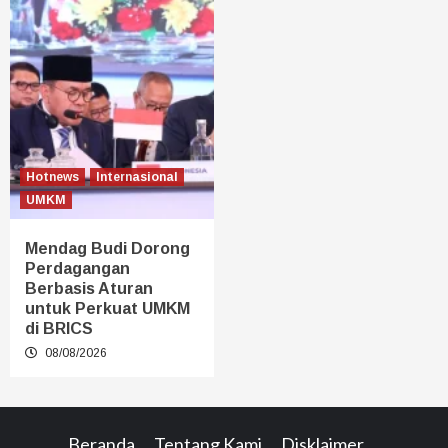
Hotnews
Internasional
UMKM
Mendag Budi Dorong
Perdagangan
Berbasis Aturan
untuk Perkuat UMKM
di BRICS
08/08/2026
Beranda
Tentang Kami
Disklaimer