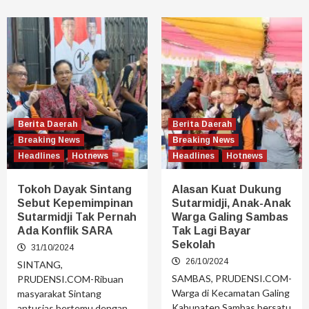
Berita Daerah
Berita Daerah
Breaking News
Breaking News
Headlines
Hotnews
Headlines
Hotnews
Tokoh Dayak Sintang
Alasan Kuat Dukung
Sebut Kepemimpinan
Sutarmidji, Anak-Anak
Sutarmidji Tak Pernah
Warga Galing Sambas
Ada Konflik SARA
Tak Lagi Bayar
Sekolah
31/10/2024
26/10/2024
SINTANG,
SAMBAS, PRUDENSI.COM-
PRUDENSI.COM-Ribuan
Warga di Kecamatan Galing
masyarakat Sintang
Kabupaten Sambas bersatu
antusias bertemu dengan