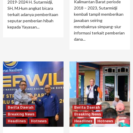
Kalimantan Barat periode
2019-2024 H. Sutarmidji,
2018 – 2023, Sutarmidji
SH, M.Hum angkat bicara
kembali tampil memberikan
terkait adanya pemberitaan
jawaban seiring
seputar pemberian hibah
merebaknya simpang-siur
kepada Yayasan...
informasi terkait pemberian
dana...
Berita Daerah
Berita Daerah
Breaking News
Breaking News
Headlines
Hotnews
Headlines
Hotnews