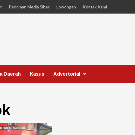
r
Pedoman Media Siber
Lowongan
Kontak Kami
ta Daerah
Kasus
Advertorial
ok