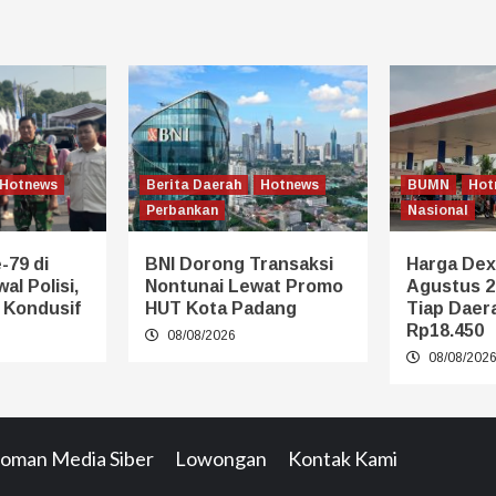
Hotnews
Berita Daerah
Hotnews
BUMN
Hot
Perbankan
Nasional
-79 di
BNI Dorong Transaksi
Harga Dexl
al Polisi,
Nontunai Lewat Promo
Agustus 2
p Kondusif
HUT Kota Padang
Tiap Daera
Rp18.450
08/08/2026
08/08/202
oman Media Siber
Lowongan
Kontak Kami