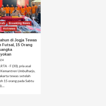
erah
Breaking News
Hotnews
Tahun di Jogja Tewas
n Futsal, 15 Orang
rsangka
oyokan
024
 - F (30), pria asal
 Kemantren Umbulharjo,
akarta tewas setelah
leh 15 orang pada Sabtu
....