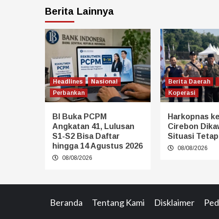
Berita Lainnya
Headlines
Nasional
Berita Daerah
Perbankan
Koperasi
BI Buka PCPM
Harkopnas ke
Angkatan 41, Lulusan
Cirebon Dikaw
S1-S2 Bisa Daftar
Situasi Teta
hingga 14 Agustus 2026
08/08/2026
08/08/2026
Beranda
Tentang Kami
Disklaimer
Ped