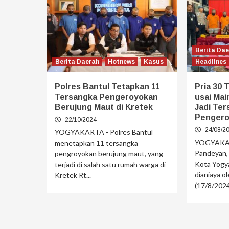
Berita Da
Berita Daerah
Hotnews
Kasus
Headlines
Polres Bantul Tetapkan 11
Pria 30 
Tersangka Pengeroyokan
usai Mai
Berujung Maut di Kretek
Jadi Te
Penger
22/10/2024
24/08/2
YOGYAKARTA - Polres Bantul
YOGYAKARTA
menetapkan 11 tersangka
Pandeyan,
pengroyokan berujung maut, yang
Kota Yogy
terjadi di salah satu rumah warga di
dianiaya o
Kretek Rt...
(17/8/2024)