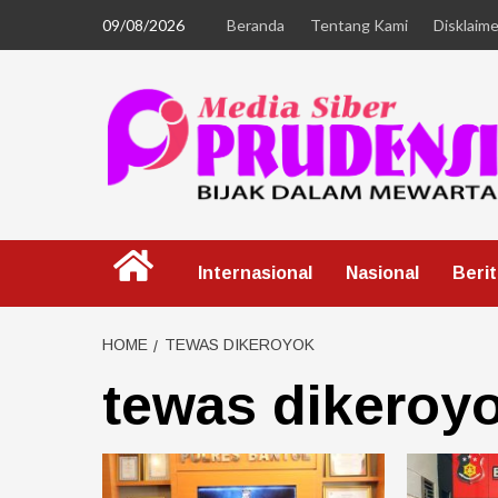
09/08/2026
Beranda
Tentang Kami
Disklaime
Internasional
Nasional
Beri
HOME
TEWAS DIKEROYOK
tewas dikeroy