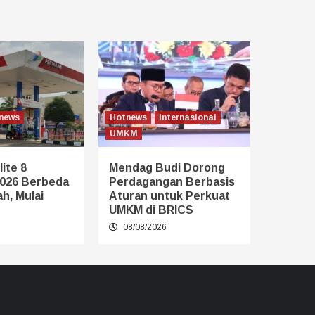
news
Hotnews
Internasional
UMKM
ite 8
Mendag Budi Dorong
026 Berbeda
Perdagangan Berbasis
h, Mulai
Aturan untuk Perkuat
UMKM di BRICS
6
08/08/2026