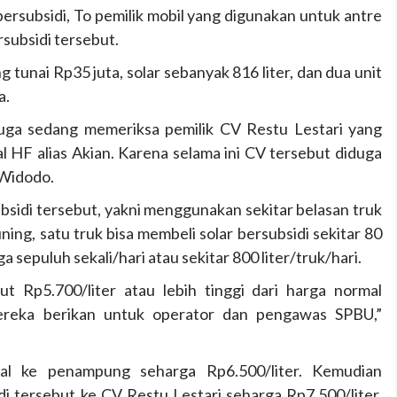
subsidi, To pemilik mobil yang digunakan untuk antre
rsubsidi tersebut.
tunai Rp35 juta, solar sebanyak 816 liter, dan dua unit
a.
uga sedang memeriksa pemilik CV Restu Lestari yang
ial HF alias Akian. Karena selama ini CV tersebut diduga
 Widodo.
idi tersebut, yakni menggunakan sekitar belasan truk
ing, satu truk bisa membeli solar bersubsidi sekitar 80
ga sepuluh sekali/hari atau sekitar 800 liter/truk/hari.
t Rp5.700/liter atau lebih tinggi dari harga normal
mereka berikan untuk operator dan pengawas SPBU,”
jual ke penampung seharga Rp6.500/liter. Kemudian
i tersebut ke CV Restu Lestari seharga Rp7.500/liter,