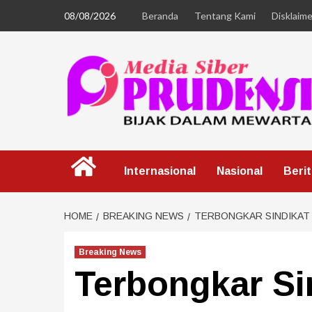
08/08/2026
Beranda
Tentang Kami
Disklaime
Internasional
Nasional
Beri
HOME
BREAKING NEWS
TERBONGKAR SINDIKAT 
Breaking News
Terbongkar Si