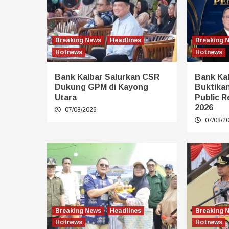
Breaking News
Headlines
Breaking 
Hotnews
Hotnews
Bank Kalbar Salurkan CSR
Bank Kal
Dukung GPM di Kayong
Buktikan
Utara
Public R
2026
07/08/2026
07/08/2
Breaking News
Headlines
Breaking 
Hotnews
Hotnews