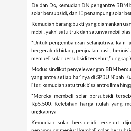
De dan Do, kemudian DN pengantre BBM ber
solar bersubsidi, dan IE penampung solar be
Kemudian barang bukti yang diamankan uang 
mobil, yakni satu truk dan satunya mobil bias
“Untuk pengembangan selanjutnya, kami j
bergerak di bidang penjualan pasir, berinis
membeli solar bersubsidi tersebut,” ungkap
Modus sindikat penyelewengan BBM bersubs
yang antre setiap harinya di SPBU Nipah Kun
liter, kemudian satu truk bisa antre lima hing
“Mereka membeli solar bersubsidi tersebu
Rp5.500. Kelebihan harga itulah yang 
ungkapnya.
Kemudian solar bersubsidi tersebut di
penampung menjual kembali solar bersubsid