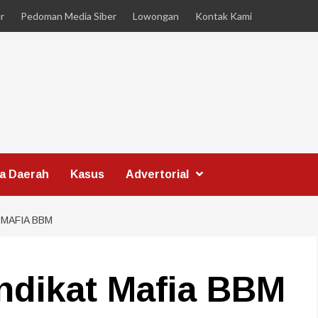
r
Pedoman Media Siber
Lowongan
Kontak Kami
ta Daerah
Kasus
Advertorial
MAFIA BBM
ndikat Mafia BBM