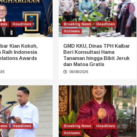
News
Headlines
Breaking News
Headlines
Hotnews
bar Kian Kokoh,
GMD KKU, Dinas TPH Kalbar
 Raih Indonesia
Beri Konsultasi Hama
elations Awards
Tanaman hingga Bibit Jeruk
dan Matoa Gratis
026
06/08/2026
News
Headlines
Breaking News
Headlines
Hotnews