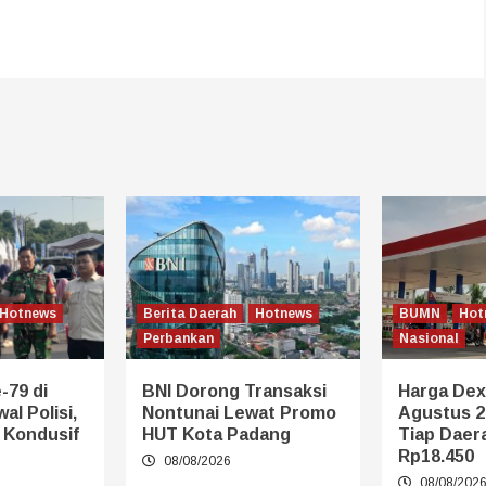
Hotnews
Berita Daerah
Hotnews
BUMN
Hot
Perbankan
Nasional
-79 di
BNI Dorong Transaksi
Harga Dexl
al Polisi,
Nontunai Lewat Promo
Agustus 2
p Kondusif
HUT Kota Padang
Tiap Daera
Rp18.450
08/08/2026
08/08/202