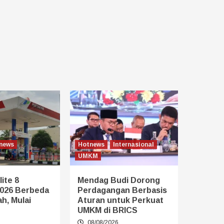
news
Hotnews
Internasional
UMKM
ite 8
Mendag Budi Dorong
026 Berbeda
Perdagangan Berbasis
h, Mulai
Aturan untuk Perkuat
UMKM di BRICS
6
08/08/2026