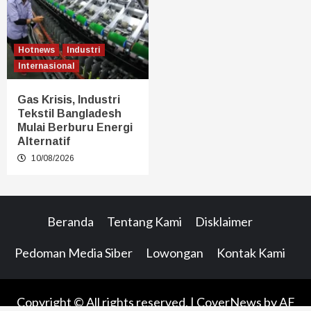
Hotnews
Industri
Internasional
Gas Krisis, Industri
Tekstil Bangladesh
Mulai Berburu Energi
Alternatif
10/08/2026
Beranda
Tentang Kami
Disklaimer
Pedoman Media Siber
Lowongan
Kontak Kami
Copyright © All rights reserved.
|
CoverNews
by AF