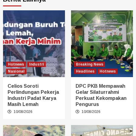
Hotnews
Industri
Breaking News
Nasional
Headlines
Hotnews
Celios Soroti
DPC PKB Mempawah
Perlindungan Pekerja
Gelar Silaturrahmi
Industri Padat Karya
Perkuat Kekompakan
Masih Lemah
Pengurus
10/08/2026
10/08/2026