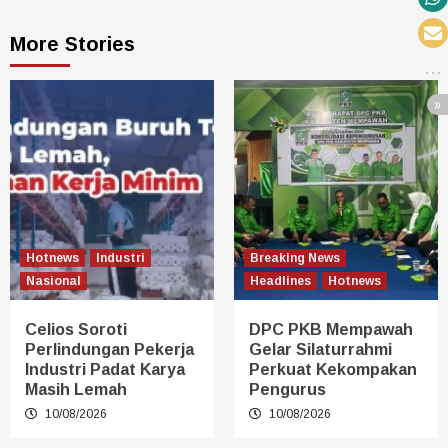
More Stories
Hotnews
Industri
Breaking News
Nasional
Headlines
Hotnews
Celios Soroti
DPC PKB Mempawah
Perlindungan Pekerja
Gelar Silaturrahmi
Industri Padat Karya
Perkuat Kekompakan
Masih Lemah
Pengurus
10/08/2026
10/08/2026