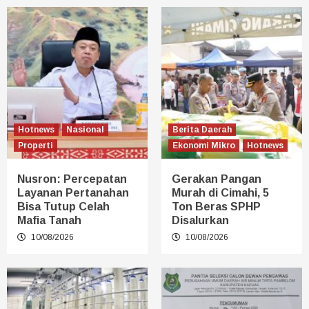
Hotnews
Nasional
Berita Daerah
Properti
Ekonomi Mikro
Hotnews
Nusron: Percepatan
Gerakan Pangan
Layanan Pertanahan
Murah di Cimahi, 5
Bisa Tutup Celah
Ton Beras SPHP
Mafia Tanah
Disalurkan
10/08/2026
10/08/2026