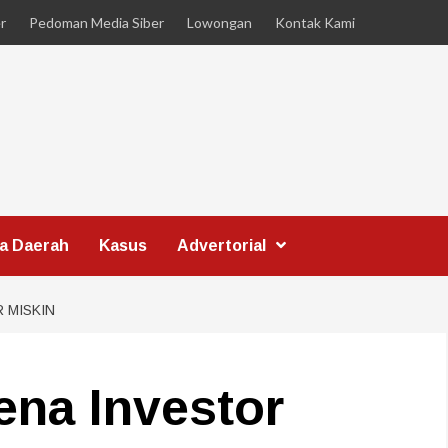
r
Pedoman Media Siber
Lowongan
Kontak Kami
ta Daerah
Kasus
Advertorial
 MISKIN
ena Investor