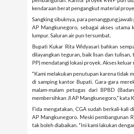
pembangunan. Kantor proyek RWP pun diban
kendaraan berat pengangkut material proyek
Sangking sibuknya, para penanggung jawab p
AP Mangkunegoro, sebagai akses utama ke
lumpur. Saluran air pun tersumbat.
Bupati Kukar Rita Widyasari bahkan sempa
dilayangkan teguran, baik lisan dan tulisan,
PP) mendatangi lokasi proyek. Akses keluar
“Kami melakukan penutupan karena tidak me
di samping kantor Bupati. Gara-gara merek
malam-malam petugas dari BPBD (Bada
membersihkan Jl AP Mangkunegoro,” kata Kep
Fida mengatakan, CGA sudah berkali-kali di
AP Mangkunegoro. Meski pembangunan RW
tak boleh diabaikan. “Ini kami lakukan denga