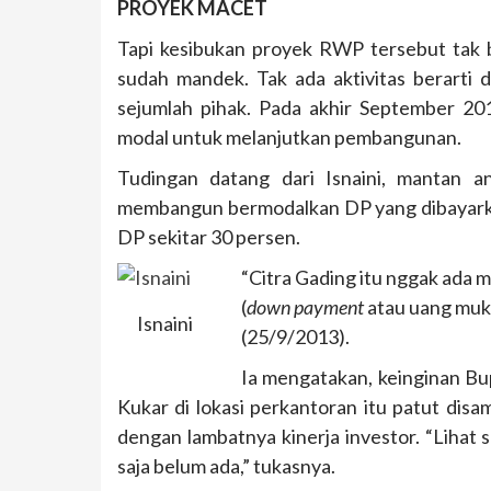
PROYEK MACET
Tapi kesibukan proyek RWP tersebut tak b
sudah mandek. Tak ada aktivitas berarti d
sejumlah pihak. Pada akhir September 2
modal untuk melanjutkan pembangunan.
Tudingan datang dari Isnaini, mantan 
membangun bermodalkan DP yang dibayarka
DP sekitar 30 persen.
“Citra Gading itu nggak ada
(
down payment
atau uang muk
Isnaini
(25/9/2013).
Ia mengatakan, keinginan B
Kukar di lokasi perkantoran itu patut di
dengan lambatnya kinerja investor. “Lihat
saja belum ada,” tukasnya.