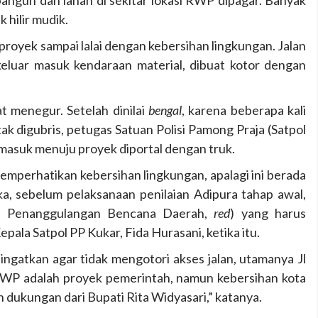
gun dan lahan di sekitar lokasi RWP dipagar. Banyak
 hilir mudik.
royek sampai lalai dengan kebersihan lingkungan. Jalan
luar masuk kendaraan material, dibuat kotor dengan
t menegur. Setelah dinilai
bengal
, karena beberapa kali
 tak digubris, petugas Satuan Polisi Pamong Praja (Satpol
 masuk menuju proyek diportal dengan truk.
mperhatikan kebersihan lingkungan, apalagi ini berada
a, sebelum pelaksanaan penilaian Adipura tahap awal,
n Penanggulangan Bencana Daerah,
red
) yang harus
ala Satpol PP Kukar, Fida Hurasani, ketika itu.
ingatkan agar tidak mengotori akses jalan, utamanya Jl
P adalah proyek pemerintah, namun kebersihan kota
n dukungan dari Bupati Rita Widyasari,” katanya.