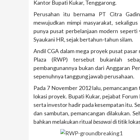
Kantor Bupati Kukar, Tenggarong.
Perusahan itu bernama PT Citra Gadin
mewujudkan mimpi masyarakat, sekaligus
punya pusat perbelanjaan modern seperti 
Syaukani HR, sejak bertahun-tahun silam.
Andil CGA dalam mega proyek pusat pasar 
Plaza (RWP) tersebut bukanlah sebaga
pembangunannya bukan dari Anggaran Pen
sepenuhnya tanggung jawab perusahaan.
Pada 7 November 2012 lalu, pemancangan 
lokasi proyek. Bupati Kukar, pejabat Foru
serta investor hadir pada kesempatan itu. 
dan sambutan, pemancangan dilakukan. Seha
bahkan melakukan ritual
besawai
di titik lo