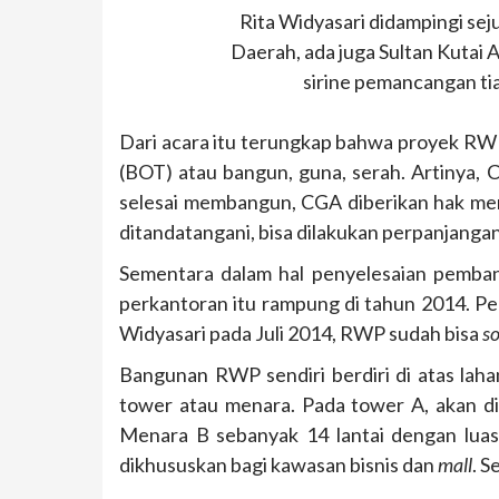
Rita Widyasari didampingi se
Daerah, ada juga Sultan Kutai
sirine pemancangan ti
Dari acara itu terungkap bahwa proyek RW
(BOT) atau bangun, guna, serah. Artinya,
selesai membangun, CGA diberikan hak men
ditandatangani, bisa dilakukan perpanjanga
Sementara dalam hal penyelesaian pemba
perkantoran itu rampung di tahun 2014. Pe
Widyasari pada Juli 2014, RWP sudah bisa
so
Bangunan RWP sendiri berdiri di atas laha
tower atau menara. Pada tower A, akan di
Menara B sebanyak 14 lantai dengan luas 
dikhususkan bagi kawasan bisnis dan
mall
. S