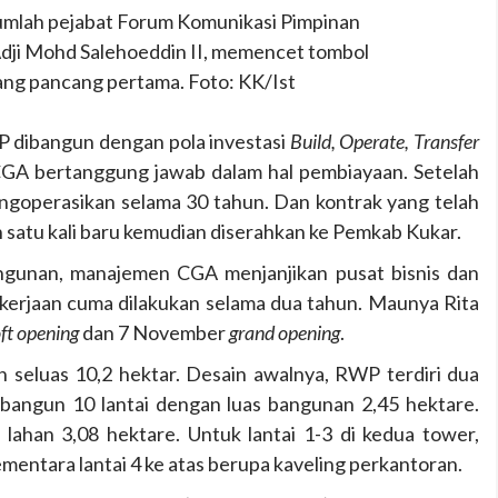
jumlah pejabat Forum Komunikasi Pimpinan
 Adji Mohd Salehoeddin II, memencet tombol
ang pancang pertama. Foto: KK/Ist
P dibangun dengan pola investasi
Build, Operate, Transfer
 CGA bertanggung jawab dalam hal pembiayaan. Setelah
goperasikan selama 30 tahun. Dan kontrak yang telah
n satu kali baru kemudian diserahkan ke Pemkab Kukar.
ngunan, manajemen CGA menjanjikan pusat bisnis dan
kerjaan cuma dilakukan selama dua tahun. Maunya Rita
ft opening
dan 7 November
grand opening
.
n seluas 10,2 hektar. Desain awalnya, RWP terdiri dua
bangun 10 lantai dengan luas bangunan 2,45 hektare.
lahan 3,08 hektare. Untuk lantai 1-3 di kedua tower,
ementara lantai 4 ke atas berupa kaveling perkantoran.