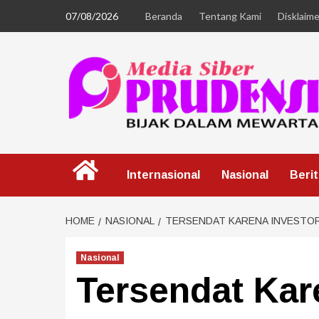
07/08/2026
Beranda
Tentang Kami
Disklaime
Internasional
Nasional
Beri
HOME
NASIONAL
TERSENDAT KARENA INVESTOR
Nasional
Tersendat Kar