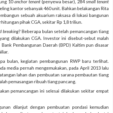
pung 10
anchor tenant
(penyewa besar), 284
small tenant
eling kantor sebanyak 460 unit. Bahkan belakangan Rita
embangun sebuah akuarium raksasa di lokasi bangunan
hitungan pihak CGA, sekitar Rp 1,8 triliun.
d breaking
? Beberapa bulan setelah pemancangan tiang
ang dilakukan CGA. Investor ini disebut-sebut malah
 Bank Pembangunan Daerah (BPD) Kaltim pun disasar
liar.
apa bulan, kegiatan pembangunan RWP baru terlihat.
da media pernah mengemukakan, pada April 2013 lalu
atangan lahan dan pembuatan sarana pembautan tiang
dalah pemasangan ribuah tiang pancang.
akan pemancangan ini selesai dilakukan sekitar empat
gunan dilanjut dengan pembuatan pondasi kemudian