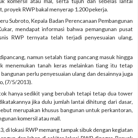
k komersil atau mal, serta tujuh dan sebelas lantai
t, proyek RWP bakal menyerap 1.200 pekerja.
k Heru Subroto, Kepala Badan Perencanaan Pembangunan
Kukar, mendapat informasi bahwa pemangunan pusat
snis RWP ternyata telah terjadi penyesuaian ulang,
dipancang, namun setalah tiang pancang masuk hingga
ak menemukan tanah keras melainkan tiang itu tetap
 bangunan perlu penyesuaian ulang dan desainnya juga
o, (7/5/2013).
ok hanya sedikit yang berubah tetapi tetap dua tower
ikatakannya jika dulu jumlah lantai dihitung dari dasar,
ersebut merupakan khusus bangunan untuk perkantoran,
gunan komersil atau mall.
013, di lokasi RWP memang tampak sibuk dengan kegiatan