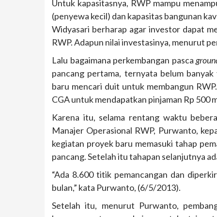
Untuk kapasitasnya, RWP mampu menam
(penyewa kecil) dan kapasitas bangunan kav
Widyasari berharap agar investor dapat m
RWP. Adapun nilai investasinya, menurut per
Lalu bagaimana perkembangan pasca
groun
pancang pertama, ternyata belum banyak y
baru mencari duit untuk membangun RWP.
CGA untuk mendapatkan pinjaman Rp 500 mi
Karena itu, selama rentang waktu beber
Manajer Operasional RWP, Purwanto, kepa
kegiatan proyek baru memasuki tahap pem
pancang. Setelah itu tahapan selanjutnya a
“Ada 8.600 titik pemancangan dan diperkir
bulan,” kata Purwanto, (6/5/2013).
Setelah itu, menurut Purwanto, pemban