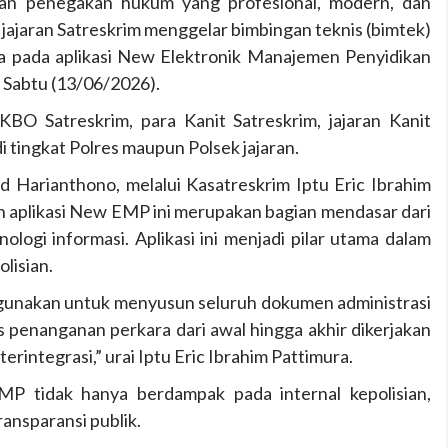
kan penegakan hukum yang profesional, modern, dan
jajaran Satreskrim menggelar bimbingan teknis (bimtek)
ta pada aplikasi New Elektronik Manajemen Penyidikan
Sabtu (13/06/2026).
 KBO Satreskrim, para Kanit Satreskrim, jajaran Kanit
 tingkat Polres maupun Polsek jajaran.
arianthono, melalui Kasatreskrim Iptu Eric Ibrahim
aplikasi New EMP ini merupakan bagian mendasar dari
logi informasi. Aplikasi ini menjadi pilar utama dalam
lisian.
igunakan untuk menyusun seluruh dokumen administrasi
es penanganan perkara dari awal hingga akhir dikerjakan
erintegrasi,” urai Iptu Eric Ibrahim Pattimura.
MP tidak hanya berdampak pada internal kepolisian,
ansparansi publik.