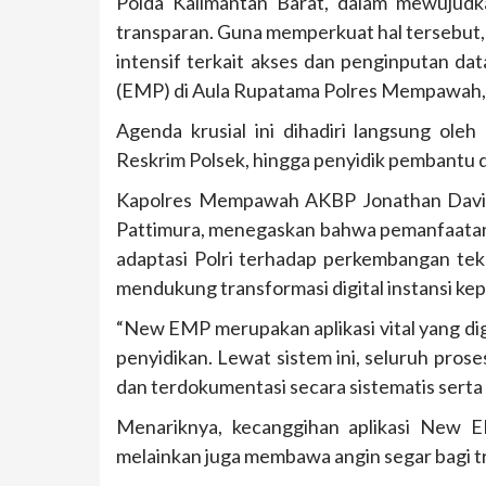
Polda Kalimantan Barat, dalam mewujud
transparan. Guna memperkuat hal tersebut, 
intensif terkait akses dan penginputan da
(EMP) di Aula Rupatama Polres Mempawah, 
Agenda krusial ini dihadiri langsung oleh
Reskrim Polsek, hingga penyidik pembantu di
Kapolres Mempawah AKBP Jonathan David H
Pattimura, menegaskan bahwa pemanfaatan 
adaptasi Polri terhadap perkembangan tekno
mendukung transformasi digital instansi kepo
“New EMP merupakan aplikasi vital yang d
penyidikan. Lewat sistem ini, seluruh pros
dan terdokumentasi secara sistematis serta t
Menariknya, kecanggihan aplikasi New E
melainkan juga membawa angin segar bagi tr