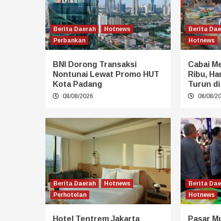
Berita Daerah
Hotnews
Berita Da
Perbankan
Hotnews
BNI Dorong Transaksi
Cabai M
Nontunai Lewat Promo HUT
Ribu, Ha
Kota Padang
Turun di
08/08/2026
08/08/2
Berita Daerah
Hotnews
Berita Da
Perhotelan
Hotnews
Hotel Tentrem Jakarta
Pasar M