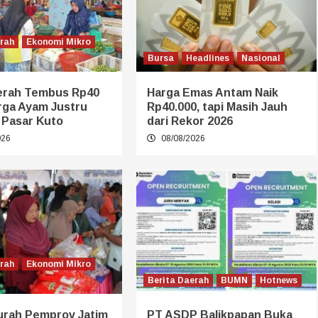
erah
Ekonomi Mikro
Bursa
Headlines
Nasional
erah Tembus Rp40
Harga Emas Antam Naik
rga Ayam Justru
Rp40.000, tapi Masih Jauh
 Pasar Kuto
dari Rekor 2026
026
08/08/2026
erah
Ekonomi Mikro
Berita Daerah
BUMN
Hotnews
urah Pemprov Jatim
PT ASDP Balikpapan Buka