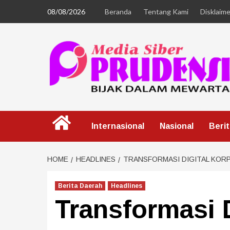
08/08/2026
Beranda
Tentang Kami
Disklaime
Internasional
Nasional
Beri
HOME
HEADLINES
TRANSFORMASI DIGITAL KORP
Berita Daerah
Headlines
Transformasi 