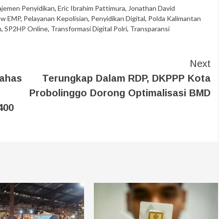
ajemen Penyidikan
,
Eric Ibrahim Pattimura
,
Jonathan David
w EMP
,
Pelayanan Kepolisian
,
Penyidikan Digital
,
Polda Kalimantan
h
,
SP2HP Online
,
Transformasi Digital Polri
,
Transparansi
Next
Bahas
Terungkap Dalam RDP, DKPPP Kota
Probolinggo Dorong Optimalisasi BMD
400