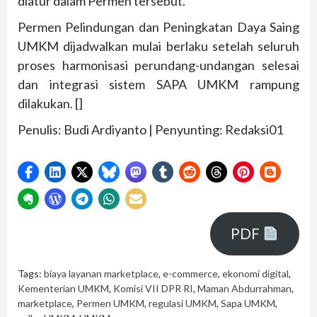
diatur dalam Permen tersebut.
Permen Pelindungan dan Peningkatan Daya Saing
UMKM dijadwalkan mulai berlaku setelah seluruh
proses harmonisasi perundang-undangan selesai
dan integrasi sistem SAPA UMKM rampung
dilakukan. []
Penulis: Budi Ardiyanto | Penyunting: Redaksi01
PDF
Tags:
biaya layanan marketplace
,
e-commerce
,
ekonomi digital
,
Kementerian UMKM
,
Komisi VII DPR RI
,
Maman Abdurrahman
,
marketplace
,
Permen UMKM
,
regulasi UMKM
,
Sapa UMKM
,