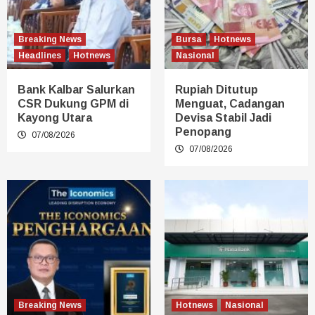
Breaking News
Bursa
Hotnews
Headlines
Hotnews
Nasional
Bank Kalbar Salurkan
Rupiah Ditutup
CSR Dukung GPM di
Menguat, Cadangan
Kayong Utara
Devisa Stabil Jadi
Penopang
07/08/2026
07/08/2026
Breaking News
Hotnews
Nasional