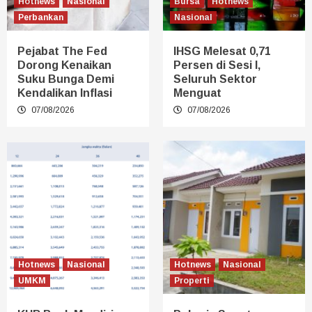
Hotnews
Nasional
Bursa
Hotnews
Perbankan
Nasional
Pejabat The Fed
IHSG Melesat 0,71
Dorong Kenaikan
Persen di Sesi I,
Suku Bunga Demi
Seluruh Sektor
Kendalikan Inflasi
Menguat
07/08/2026
07/08/2026
Hotnews
Nasional
Hotnews
Nasional
UMKM
Properti