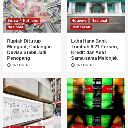
Bursa
Hotnews
Hotnews
Nasional
Nasional
Perbankan
Rupiah Ditutup
Laba Hana Bank
Menguat, Cadangan
Tumbuh 9,21 Persen,
Devisa Stabil Jadi
Kredit dan Aset
Penopang
Sama-sama Melonjak
07/08/2026
07/08/2026