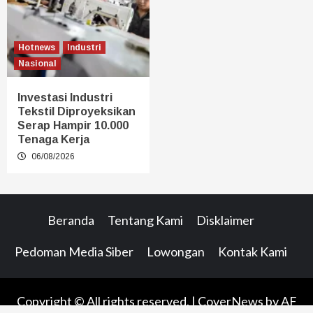
Hotnews
Industri
Nasional
Investasi Industri
Tekstil Diproyeksikan
Serap Hampir 10.000
Tenaga Kerja
06/08/2026
Beranda
Tentang Kami
Disklaimer
Pedoman Media Siber
Lowongan
Kontak Kami
Copyright © All rights reserved.
|
CoverNews
by AF