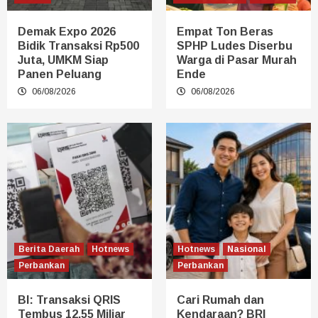
Demak Expo 2026
Empat Ton Beras
Bidik Transaksi Rp500
SPHP Ludes Diserbu
Juta, UMKM Siap
Warga di Pasar Murah
Panen Peluang
Ende
06/08/2026
06/08/2026
Berita Daerah
Hotnews
Hotnews
Nasional
Perbankan
Perbankan
BI: Transaksi QRIS
Cari Rumah dan
Tembus 12,55 Miliar
Kendaraan? BRI