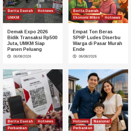
Berita Daerah
Hotnews
Berita Daerah
UMKM
Ekonomi Mikro
Hotnews
Demak Expo 2026
Empat Ton Beras
Bidik Transaksi Rp500
SPHP Ludes Diserbu
Juta, UMKM Siap
Warga di Pasar Murah
Panen Peluang
Ende
06/08/2026
06/08/2026
Berita Daerah
Hotnews
Hotnews
Nasional
Perbankan
Perbankan