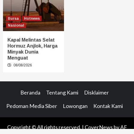
Bursa
Hotnews
Nasional
Kapal Melintas Selat
Hormuz Anjlok, Harga
Minyak Dunia
Menguat
08/08/2026
Beranda
Tentang Kami
Disklaimer
Pedoman Media Siber
Lowongan
Kontak Kami
Copyright © All rights reserved.
|
CoverNews
by AF