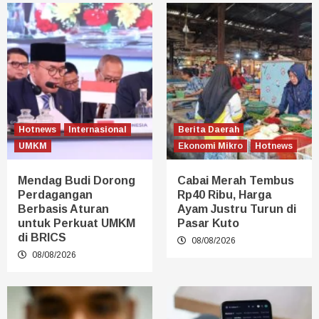
Hotnews
Internasional
Berita Daerah
UMKM
Ekonomi Mikro
Hotnews
Mendag Budi Dorong
Cabai Merah Tembus
Perdagangan
Rp40 Ribu, Harga
Berbasis Aturan
Ayam Justru Turun di
untuk Perkuat UMKM
Pasar Kuto
di BRICS
08/08/2026
08/08/2026