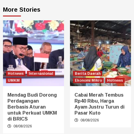
More Stories
Hotnews
Internasional
Berita Daerah
UMKM
Ekonomi Mikro
Hotnews
Mendag Budi Dorong
Cabai Merah Tembus
Perdagangan
Rp40 Ribu, Harga
Berbasis Aturan
Ayam Justru Turun di
untuk Perkuat UMKM
Pasar Kuto
di BRICS
08/08/2026
08/08/2026