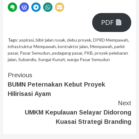
PDF
Tags:
aspirasi
,
bibir jalan rusak
,
debu proyek
,
DPRD Mempawah
,
infrastruktur Mempawah
,
kontraktor jalan
,
Mempawah
,
parkir
pasar
,
Pasar Semudun
,
pedagang pasar
,
PKB
,
proyek pelebaran
jalan
,
Subandio
,
Sungai Kunyit
,
warga Pasar Semudun
Previous
BUMN Peternakan Kebut Proyek
Hilirisasi Ayam
Next
UMKM Kepulauan Selayar Didorong
Kuasai Strategi Branding