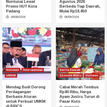
Nontunai Lewat
Agustus 2026
Promo HUT Kota
Berbeda Tiap Daerah,
Padang
Mulai Rp18.450
08/08/2026
08/08/2026
Hotnews
Internasional
Berita Daerah
UMKM
Ekonomi Mikro
Hotnews
Mendag Budi Dorong
Cabai Merah Tembus
Perdagangan
Rp40 Ribu, Harga
Berbasis Aturan
Ayam Justru Turun di
untuk Perkuat UMKM
Pasar Kuto
di BRICS