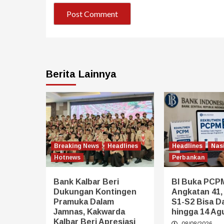
Berita Lainnya
Breaking News
Headlines
Headlines
Nas
Hotnews
Perbankan
Bank Kalbar Beri
BI Buka PCP
Dukungan Kontingen
Angkatan 41,
Pramuka Dalam
S1-S2 Bisa D
Jamnas, Kakwarda
hingga 14 Ag
Kalbar Beri Apresiasi