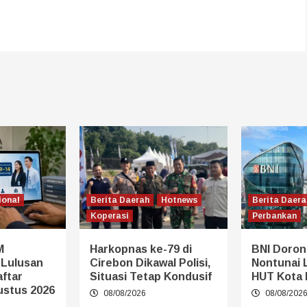
ional
Berita Daerah
Hotnews
Berita Daera
Koperasi
Perbankan
M
Harkopnas ke-79 di
BNI Doron
 Lulusan
Cirebon Dikawal Polisi,
Nontunai 
aftar
Situasi Tetap Kondusif
HUT Kota
ustus 2026
08/08/2026
08/08/202