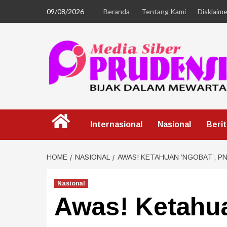
09/08/2026
Beranda
Tentang Kami
Disklaime
Internasional
Nasional
Beri
HOME
NASIONAL
AWAS! KETAHUAN ‘NGOBAT’, P
Nasional
Awas! Ketahua