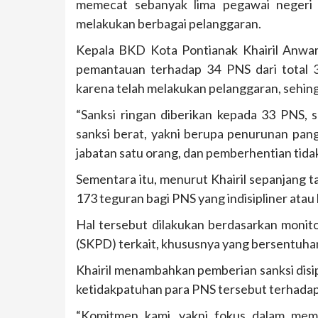
memecat sebanyak lima pegawai negeri s
melakukan berbagai pelanggaran.
Kepala BKD Kota Pontianak Khairil Anwa
pemantauan terhadap 34 PNS dari total 
karena telah melakukan pelanggaran, sehingg
“Sanksi ringan diberikan kepada 33 PNS, 
sanksi berat, yakni berupa penurunan pang
jabatan satu orang, dan pemberhentian tida
Sementara itu, menurut Khairil sepanjang 
173 teguran bagi PNS yang indisipliner atau 
Hal tersebut dilakukan berdasarkan monito
(SKPD) terkait, khususnya yang bersentuha
Khairil menambahkan pemberian sanksi disi
ketidakpatuhan para PNS tersebut terhadap
“Komitmen kami, yakni fokus dalam mem