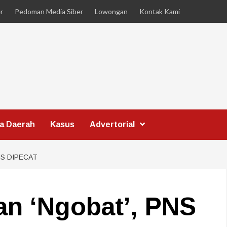
r
Pedoman Media Siber
Lowongan
Kontak Kami
ta Daerah
Kasus
Advertorial
NS DIPECAT
n ‘Ngobat’, PNS