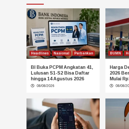
Headlines
Nasional
Perbankan
BUMN
H
BI Buka PCPM Angkatan 41,
Harga De
Lulusan S1-S2 Bisa Daftar
2026 Be
hingga 14 Agustus 2026
Mulai Rp
08/08/2026
08/08/2