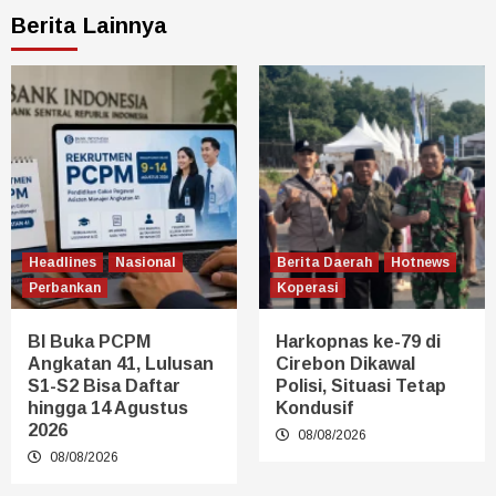
Berita Lainnya
Headlines
Nasional
Berita Daerah
Hotnews
Perbankan
Koperasi
BI Buka PCPM
Harkopnas ke-79 di
Angkatan 41, Lulusan
Cirebon Dikawal
S1-S2 Bisa Daftar
Polisi, Situasi Tetap
hingga 14 Agustus
Kondusif
2026
08/08/2026
08/08/2026