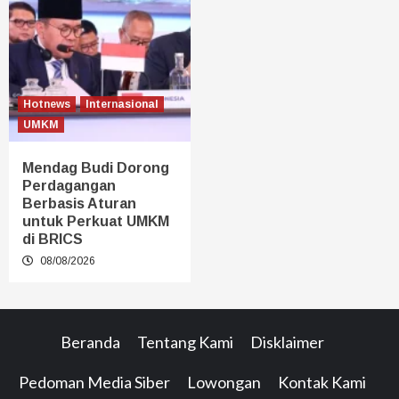
Hotnews
Internasional
UMKM
Mendag Budi Dorong
Perdagangan
Berbasis Aturan
untuk Perkuat UMKM
di BRICS
08/08/2026
Beranda
Tentang Kami
Disklaimer
Pedoman Media Siber
Lowongan
Kontak Kami