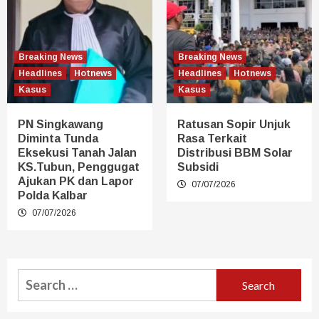
Breaking News
Breaking News
Headlines
Hotnews
Headlines
Hotnews
Kasus
Kasus
PN Singkawang
Ratusan Sopir Unjuk
Diminta Tunda
Rasa Terkait
Eksekusi Tanah Jalan
Distribusi BBM Solar
KS.Tubun, Penggugat
Subsidi
Ajukan PK dan Lapor
07/07/2026
Polda Kalbar
07/07/2026