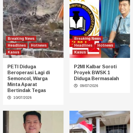
Breaking News
Breaking News
Headlines
Hotnews
Headlines
Hotnews
Kasus
Kasus
PETI Diduga
P2MI Kalbar Soroti
Beroperasi Lagi di
Proyek BWSK 1
Semoncol, Warga
Diduga Bermasalah
Minta Aparat
09/07/2026
Bertindak Tegas
10/07/2026