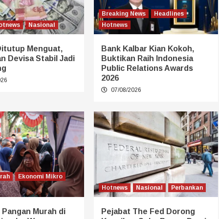
Breaking News
Headlines
otnews
Nasional
Hotnews
Ditutup Menguat,
Bank Kalbar Kian Kokoh,
 Devisa Stabil Jadi
Buktikan Raih Indonesia
ng
Public Relations Awards
2026
026
07/08/2026
erah
Ekonomi Mikro
Hotnews
Nasional
Perbankan
 Pangan Murah di
Pejabat The Fed Dorong