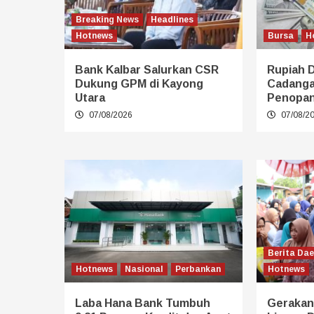
Breaking News
Headlines
Hotnews
Bursa
H
Bank Kalbar Salurkan CSR
Rupiah 
Dukung GPM di Kayong
Cadangan
Utara
Penopa
07/08/2026
07/08/2
Berita Da
Hotnews
Nasional
Perbankan
Hotnews
Laba Hana Bank Tumbuh
Gerakan