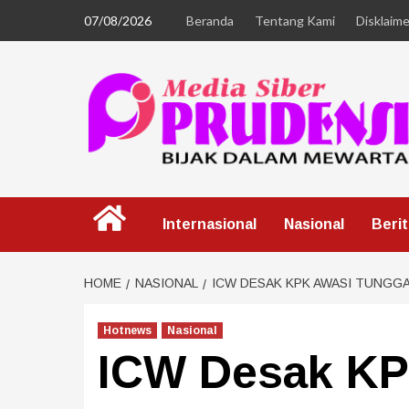
07/08/2026
Beranda
Tentang Kami
Disklaime
Internasional
Nasional
Beri
HOME
NASIONAL
ICW DESAK KPK AWASI TUNGGAK
Hotnews
Nasional
ICW Desak KP