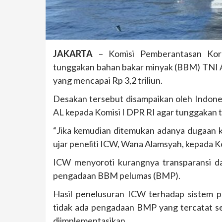
JAKARTA
– Komisi Pemberantasan Kor
tunggakan bahan bakar minyak (BBM) TNI A
yang mencapai Rp 3,2 triliun.
Desakan tersebut disampaikan oleh Indon
AL kepada Komisi I DPR RI agar tunggakan t
“Jika kemudian ditemukan adanya dugaan k
ujar peneliti ICW, Wana Alamsyah, kepada 
ICW menyoroti kurangnya transparansi d
pengadaan BBM pelumas (BMP).
Hasil penelusuran ICW terhadap sistem 
tidak ada pengadaan BMP yang tercatat seb
diimplementasikan.