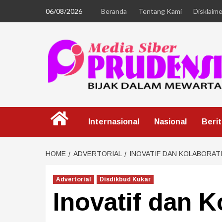
06/08/2026
Beranda
Tentang Kami
Disklaime
Internasional
Nasional
Beri
HOME
ADVERTORIAL
INOVATIF DAN KOLABORATI
Advertorial
Disdikbud Kukar
Inovatif dan K