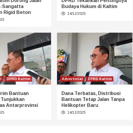
ltim Dorong Jalan
DPRD Tekankan Pentingnya
-Sangatta
Budaya Hukum di Kaltim
n Rigid Beton
14/12/2025
025
l
DPRD Kaltim
Advertorial
DPRD Kaltim
irim Bantuan
Dana Terbatas, Distribusi
 Tunjukkan
Bantuan Tetap Jalan Tanpa
tas Antarprovinsi
Helikopter Baru
025
14/12/2025