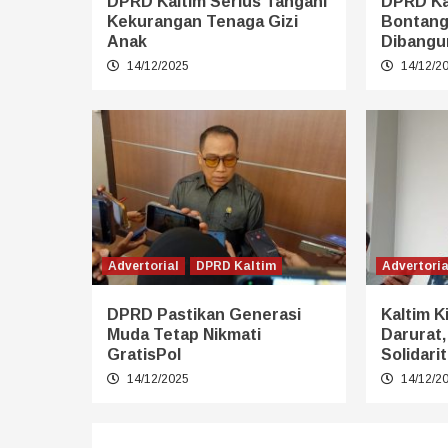
DPRD Kaltim Serius Tangani
DPRD Ka
Kekurangan Tenaga Gizi
Bontang
Anak
Dibangu
14/12/2025
14/12/2
Advertorial
DPRD Kaltim
Advertoria
DPRD Pastikan Generasi
Kaltim K
Muda Tetap Nikmati
Darurat,
GratisPol
Solidari
14/12/2025
14/12/2