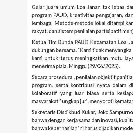
Gelar juara umum Loa Janan tak lepas dari
program PAUD, kreativitas pengajaran, da
lembaga. Metode-metode lokal ditampilkan
rakyat, dan sistem penilaian partisipatif men
Ketua Tim Bunda PAUD Kecamatan Loa Jan
dukungan bersama. “Kami tidak menyangka b
kami untuk terus meningkatkan mutu lay
menerima piala, Minggu (29/06/2025).
Secara prosedural, penilaian objektif panitia 
program, serta kontribusi nyata dalam 
kolaboratif yang luar biasa serta kes
masyarakat,” ungkap juri, menyoroti kemata
Sekretaris Disdikbud Kukar, Joko Sampurno
bahwa dengan kerja sama dan inovasi, kualit
bahwa keberhasilan ini harus dijadikan model