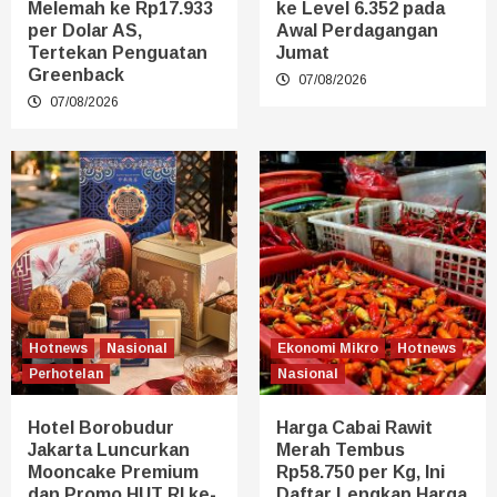
Melemah ke Rp17.933
ke Level 6.352 pada
per Dolar AS,
Awal Perdagangan
Tertekan Penguatan
Jumat
Greenback
07/08/2026
07/08/2026
Hotnews
Nasional
Ekonomi Mikro
Hotnews
Perhotelan
Nasional
Hotel Borobudur
Harga Cabai Rawit
Jakarta Luncurkan
Merah Tembus
Mooncake Premium
Rp58.750 per Kg, Ini
dan Promo HUT RI ke-
Daftar Lengkap Harga