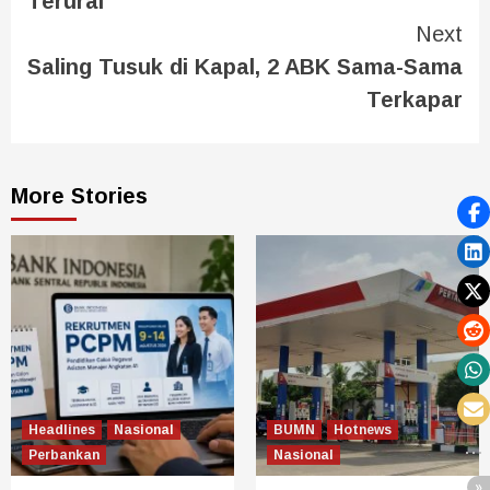
Terurai
Next
Saling Tusuk di Kapal, 2 ABK Sama-Sama
Terkapar
More Stories
Headlines
Nasional
BUMN
Hotnews
Perbankan
Nasional