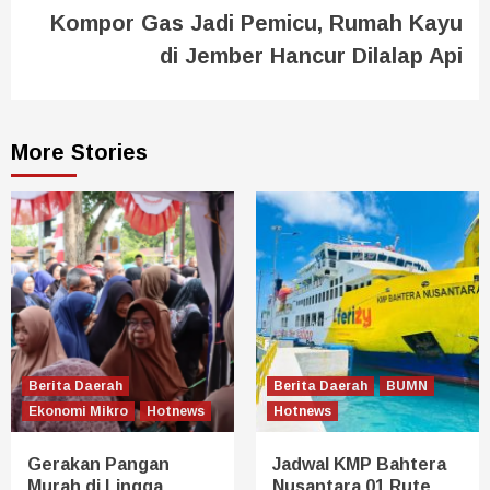
Kompor Gas Jadi Pemicu, Rumah Kayu
di Jember Hancur Dilalap Api
More Stories
Berita Daerah
Berita Daerah
BUMN
Ekonomi Mikro
Hotnews
Hotnews
Gerakan Pangan
Jadwal KMP Bahtera
Murah di Lingga
Nusantara 01 Rute