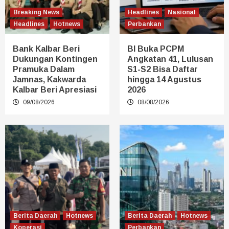
Breaking News
Headlines
Nasional
Headlines
Hotnews
Perbankan
Bank Kalbar Beri
BI Buka PCPM
Dukungan Kontingen
Angkatan 41, Lulusan
Pramuka Dalam
S1-S2 Bisa Daftar
Jamnas, Kakwarda
hingga 14 Agustus
Kalbar Beri Apresiasi
2026
09/08/2026
08/08/2026
Berita Daerah
Hotnews
Berita Daerah
Hotnews
Koperasi
Perbankan