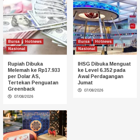
Bursa
Hotnews
Bursa
Hotnews
Nasional
Nasional
Rupiah Dibuka
IHSG Dibuka Menguat
Melemah ke Rp17.933
ke Level 6.352 pada
per Dolar AS,
Awal Perdagangan
Tertekan Penguatan
Jumat
Greenback
07/08/2026
07/08/2026