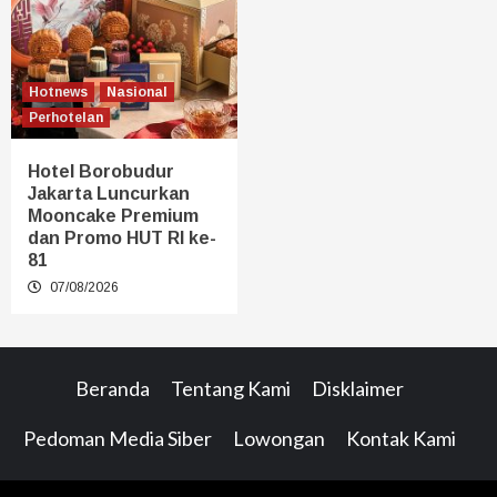
Hotnews
Nasional
Perhotelan
Hotel Borobudur
Jakarta Luncurkan
Mooncake Premium
dan Promo HUT RI ke-
81
07/08/2026
Beranda
Tentang Kami
Disklaimer
Pedoman Media Siber
Lowongan
Kontak Kami