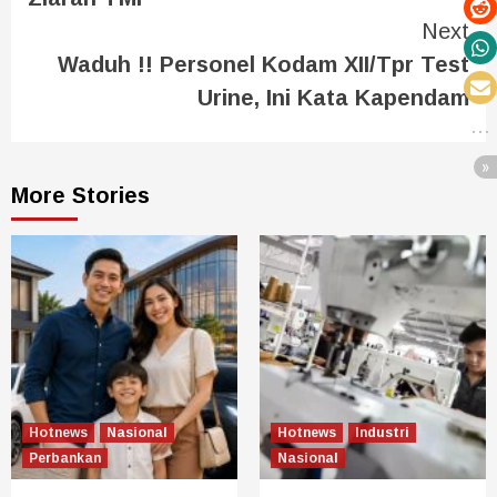
Next
Waduh !! Personel Kodam XII/Tpr Test
Urine, Ini Kata Kapendam
More Stories
Hotnews
Nasional
Hotnews
Industri
Perbankan
Nasional