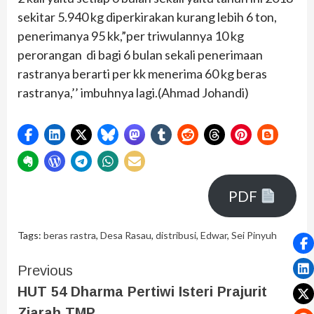
sekitar 5.940 kg diperkirakan kurang lebih 6 ton,
penerimanya 95 kk,”per triwulannya 10 kg
perorangan di bagi 6 bulan sekali penerimaan
rastranya berarti per kk menerima 60 kg beras
rastranya,’’ imbuhnya lagi.(Ahmad Johandi)
PDF
Tags:
beras rastra
,
Desa Rasau
,
distribusi
,
Edwar
,
Sei Pinyuh
Previous
HUT 54 Dharma Pertiwi Isteri Prajurit
Ziarah TMP