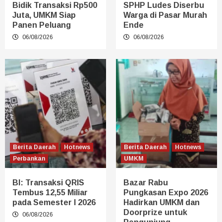
Bidik Transaksi Rp500
SPHP Ludes Diserbu
Juta, UMKM Siap
Warga di Pasar Murah
Panen Peluang
Ende
06/08/2026
06/08/2026
Berita Daerah
Hotnews
Berita Daerah
Hotnews
Perbankan
UMKM
BI: Transaksi QRIS
Bazar Rabu
Tembus 12,55 Miliar
Pungkasan Expo 2026
pada Semester I 2026
Hadirkan UMKM dan
Doorprize untuk
06/08/2026