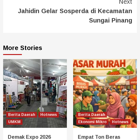
Next
Jahidin Gelar Sosperda di Kecamatan
Sungai Pinang
More Stories
Berita Daerah
Hotnews
Berita Daerah
UMKM
Ekonomi Mikro
Hotnews
Demak Expo 2026
Empat Ton Beras