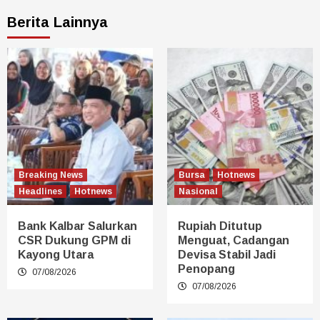
Berita Lainnya
Breaking News
Bursa
Hotnews
Headlines
Hotnews
Nasional
Bank Kalbar Salurkan
Rupiah Ditutup
CSR Dukung GPM di
Menguat, Cadangan
Kayong Utara
Devisa Stabil Jadi
Penopang
07/08/2026
07/08/2026