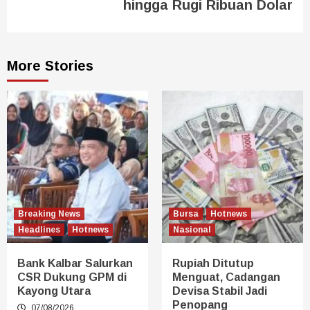
hingga Rugi Ribuan Dolar
More Stories
Breaking News
Bursa
Hotnews
Headlines
Hotnews
Nasional
Bank Kalbar Salurkan
Rupiah Ditutup
CSR Dukung GPM di
Menguat, Cadangan
Kayong Utara
Devisa Stabil Jadi
Penopang
07/08/2026