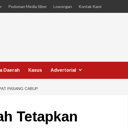
r
Pedoman Media Siber
Lowongan
Kontak Kami
ta Daerah
Kasus
Advertorial
PAT PASANG CABUP
h Tetapkan