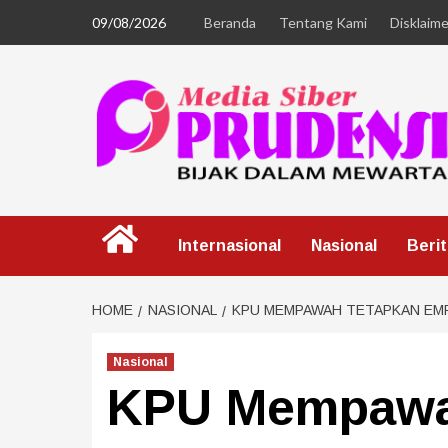
09/08/2026
Beranda
Tentang Kami
Disklaime
Internasional
Nasional
Beri
HOME
NASIONAL
KPU MEMPAWAH TETAPKAN EM
Nasional
KPU Mempawa