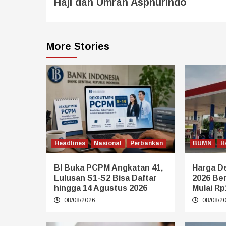
Haji dan Umrah Asphurindo
More Stories
Headlines
Nasional
Perbankan
BUMN
H
BI Buka PCPM Angkatan 41,
Harga De
Lulusan S1-S2 Bisa Daftar
2026 Be
hingga 14 Agustus 2026
Mulai Rp
08/08/2026
08/08/2