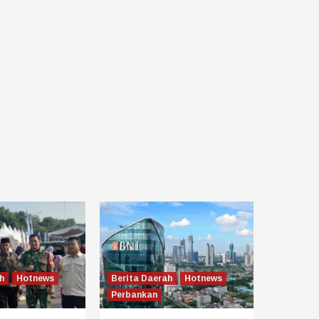
h
Hotnews
Berita Daerah
Hotnews
Perbankan