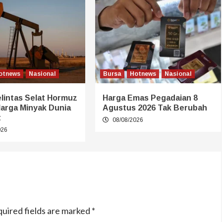
otnews
Nasional
Bursa
Hotnews
Nasional
lintas Selat Hormuz
Harga Emas Pegadaian 8
Harga Minyak Dunia
Agustus 2026 Tak Berubah
t
08/08/2026
026
uired fields are marked
*