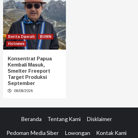
Berita Daerah
BUMN
Hotnews
Konsentrat Papua
Kembali Masuk,
Smelter Freeport
Target Produksi
September
08/08/2026
Beranda
Tentang Kami
Disklaimer
Pedoman Media Siber
Lowongan
Kontak Kami