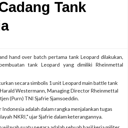
 Cadang Tank
ia
and hand over batch pertama tank Leopard dilakukan,
k pembuatan tank Leopard yang dimiliki Rheinmettal
curkan secara simbolis 1 unit Leopard main battle tank
eh Harald Westermann, Managing Director Rheinmettal
n (Purn) TNI Sjafrie Sjamsoeddin.
ter Indonesia adalah dalam rangka menjalankan tugas
ayah NKRI,” ujar Sjafrie dalam keterangannya.
ilayah suatu negara adalah sebuah hasil kerja militer