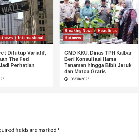
Breaking News
Headlines
otnews
Internasional
Hotnews
et Ditutup Variatif,
GMD KKU, Dinas TPH Kalbar
aan The Fed
Beri Konsultasi Hama
Jadi Perhatian
Tanaman hingga Bibit Jeruk
dan Matoa Gratis
026
06/08/2026
uired fields are marked
*