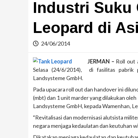
Industri Suku
Leopard di As
24/06/2014
JERMAN –
Roll out 
Selasa (24/6/2014), di fasilitas pabri
Landsysteme GmbH.
Pada upacara roll out dan handover ini dilun
(mbt) dan 1 unit marder yang dilakukan ol
Landsysteme GmbH, kepada Wamenhan, Letje
“Revitalisasi dan modernisasi alutsista mili
negara menjaga kedaulatan dan keutuhan wil
Dikatakan menjaga kedaulatan dan keutuhan w