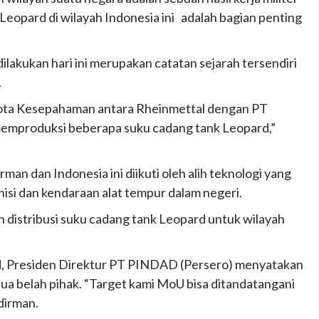
 Leopard di wilayah Indonesia ini adalah bagian penting
lakukan hari ini merupakan catatan sejarah tersendiri
.
 Nota Kesepahaman antara Rheinmettal dengan PT
emproduksi beberapa suku cadang tank Leopard,”
an dan Indonesia ini diikuti oleh alih teknologi yang
si dan kendaraan alat tempur dalam negeri.
n distribusi suku cadang tank Leopard untuk wilayah
, Presiden Direktur PT PINDAD (Persero) menyatakan
a belah pihak. “Target kami MoU bisa ditandatangani
udirman.