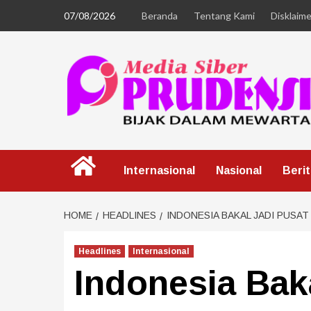
07/08/2026
Beranda
Tentang Kami
Disklaime
Internasional
Nasional
Beri
HOME
HEADLINES
INDONESIA BAKAL JADI PUSAT
Headlines
Internasional
Indonesia Bak