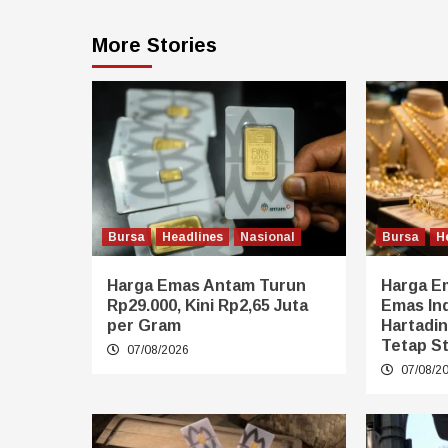
More Stories
Bursa
Headlines
Nasional
Bursa
H
Harga Emas Antam Turun
Harga E
Rp29.000, Kini Rp2,65 Juta
Emas Ind
per Gram
Hartadi
Tetap St
07/08/2026
07/08/2