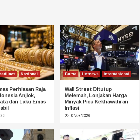
eadlines
Nasional
Bursa
Hotnews
Internasional
mas Perhiasan Raja
Wall Street Ditutup
onesia Anjlok,
Melemah, Lonjakan Harga
nata dan Laku Emas
Minyak Picu Kekhawatiran
abil
Inflasi
026
07/08/2026