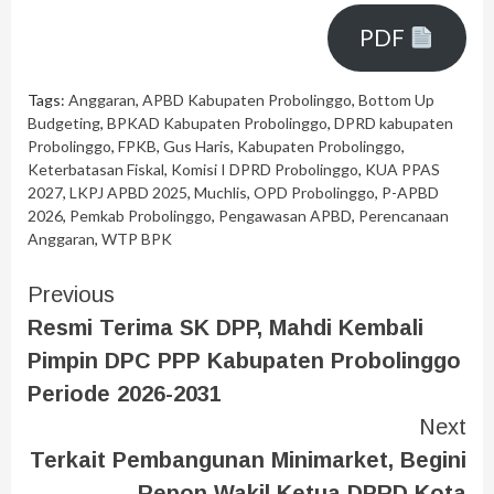
PDF
Tags:
Anggaran
,
APBD Kabupaten Probolinggo
,
Bottom Up
Budgeting
,
BPKAD Kabupaten Probolinggo
,
DPRD kabupaten
Probolinggo
,
FPKB
,
Gus Haris
,
Kabupaten Probolinggo
,
Keterbatasan Fiskal
,
Komisi I DPRD Probolinggo
,
KUA PPAS
2027
,
LKPJ APBD 2025
,
Muchlis
,
OPD Probolinggo
,
P-APBD
2026
,
Pemkab Probolinggo
,
Pengawasan APBD
,
Perencanaan
Anggaran
,
WTP BPK
Previous
Resmi Terima SK DPP, Mahdi Kembali
Pimpin DPC PPP Kabupaten Probolinggo
Periode 2026-2031
Next
Terkait Pembangunan Minimarket, Begini
Repon Wakil Ketua DPRD Kota