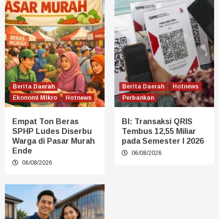
Berita Daerah
Berita Daerah
Hotnews
Ekonomi Mikro
Hotnews
Perbankan
Empat Ton Beras
BI: Transaksi QRIS
SPHP Ludes Diserbu
Tembus 12,55 Miliar
Warga di Pasar Murah
pada Semester I 2026
Ende
06/08/2026
06/08/2026