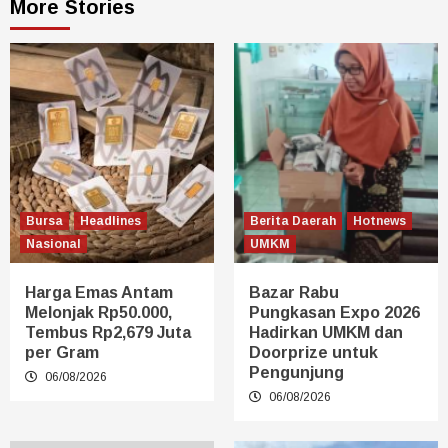
More Stories
Bursa
Headlines
Berita Daerah
Hotnews
Nasional
UMKM
Harga Emas Antam
Bazar Rabu
Melonjak Rp50.000,
Pungkasan Expo 2026
Tembus Rp2,679 Juta
Hadirkan UMKM dan
per Gram
Doorprize untuk
Pengunjung
06/08/2026
06/08/2026