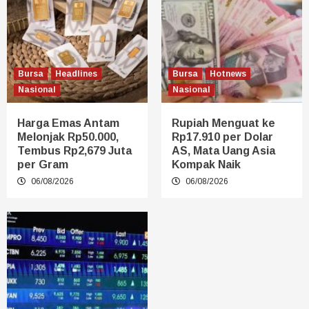
Bursa
Headlines
Bursa
Hotnews
Nasional
Nasional
Harga Emas Antam
Rupiah Menguat ke
Melonjak Rp50.000,
Rp17.910 per Dolar
Tembus Rp2,679 Juta
AS, Mata Uang Asia
per Gram
Kompak Naik
06/08/2026
06/08/2026