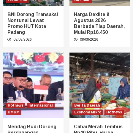
Perbankan
Nasional
BNI Dorong Transaksi
Harga Dexlite 8
Nontunai Lewat
Agustus 2026
Promo HUT Kota
Berbeda Tiap Daerah,
Padang
Mulai Rp18.450
08/08/2026
08/08/2026
Hotnews
Internasional
Berita Daerah
UMKM
Ekonomi Mikro
Hotnews
Mendag Budi Dorong
Cabai Merah Tembus
Perdagangan
Rp40 Ribu, Harga