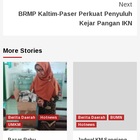
Next
BRMP Kaltim-Paser Perkuat Penyuluh
Kejar Pangan IKN
More Stories
Berita Daerah
Hotnews
Berita Daerah
BUMN
UMKM
Hotnews
Bazar Rabu
Jadwal KM Sangiang