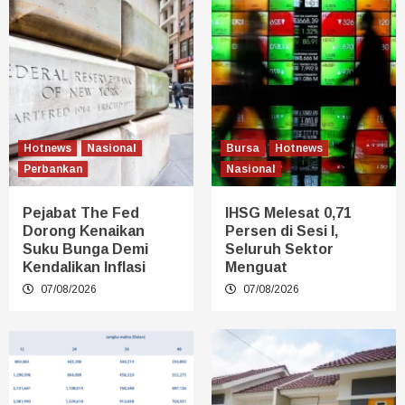
Hotnews
Nasional
Bursa
Hotnews
Perbankan
Nasional
Pejabat The Fed
IHSG Melesat 0,71
Dorong Kenaikan
Persen di Sesi I,
Suku Bunga Demi
Seluruh Sektor
Kendalikan Inflasi
Menguat
07/08/2026
07/08/2026