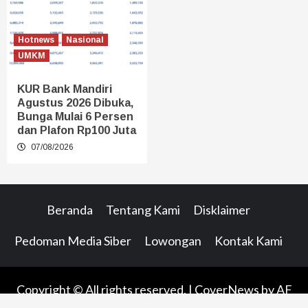
Hotnews
Nasional
UMKM
KUR Bank Mandiri
Agustus 2026 Dibuka,
Bunga Mulai 6 Persen
dan Plafon Rp100 Juta
07/08/2026
Beranda
Tentang Kami
Disklaimer
Pedoman Media Siber
Lowongan
Kontak Kami
Copyright © All rights reserved.
|
CoverNews
by AF