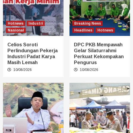
Hotnews
Industri
Breaking News
Nasional
Headlines
Hotnews
Celios Soroti
DPC PKB Mempawah
Perlindungan Pekerja
Gelar Silaturrahmi
Industri Padat Karya
Perkuat Kekompakan
Masih Lemah
Pengurus
10/08/2026
10/08/2026