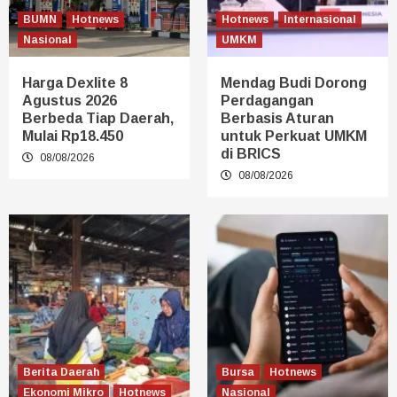
BUMN
Hotnews
Hotnews
Internasional
Nasional
UMKM
Harga Dexlite 8
Mendag Budi Dorong
Agustus 2026
Perdagangan
Berbeda Tiap Daerah,
Berbasis Aturan
Mulai Rp18.450
untuk Perkuat UMKM
di BRICS
08/08/2026
08/08/2026
Berita Daerah
Bursa
Hotnews
Ekonomi Mikro
Hotnews
Nasional