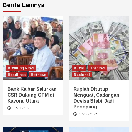
Berita Lainnya
Breaking News
Bursa
Hotnews
Headlines
Hotnews
Nasional
Bank Kalbar Salurkan
Rupiah Ditutup
CSR Dukung GPM di
Menguat, Cadangan
Kayong Utara
Devisa Stabil Jadi
Penopang
07/08/2026
07/08/2026