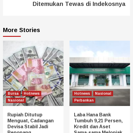
Ditemukan Tewas di Indekosnya
More Stories
Bursa
Hotnews
Hotnews
Nasional
Nasional
Perbankan
Rupiah Ditutup
Laba Hana Bank
Menguat, Cadangan
Tumbuh 9,21 Persen,
Devisa Stabil Jadi
Kredit dan Aset
Penopang
Sama-sama Melonjak