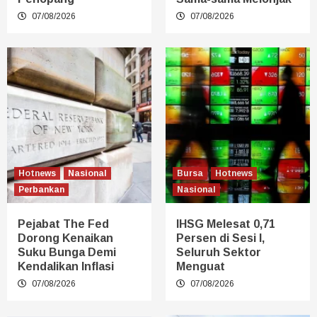
07/08/2026
07/08/2026
Hotnews
Nasional
Bursa
Hotnews
Perbankan
Nasional
Pejabat The Fed
IHSG Melesat 0,71
Dorong Kenaikan
Persen di Sesi I,
Suku Bunga Demi
Seluruh Sektor
Kendalikan Inflasi
Menguat
07/08/2026
07/08/2026