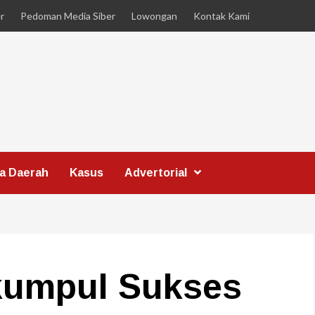
r
Pedoman Media Siber
Lowongan
Kontak Kami
ta Daerah
Kasus
Advertorial
kumpul Sukses