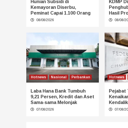
Hunian Subsidi di
KDMP Di
Kemayoran Diserbu,
Penghub
Peminat Capai 1.100 Orang
Hasil Pr
08/08/2026
08/08/2
Hotnews
Nasional
Perbankan
Hotnews
Laba Hana Bank Tumbuh
Pejabat
9,21 Persen, Kredit dan Aset
Kenaika
Sama-sama Melonjak
Kendalik
07/08/2026
07/08/2