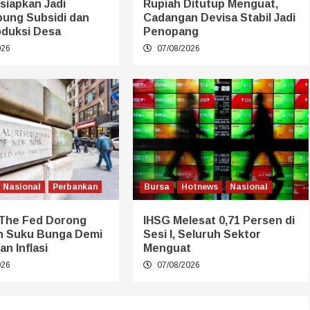
siapkan Jadi
Rupiah Ditutup Menguat,
ung Subsidi dan
Cadangan Devisa Stabil Jadi
oduksi Desa
Penopang
026
07/08/2026
Nasional
Perbankan
Bursa
Hotnews
Nasional
 The Fed Dorong
IHSG Melesat 0,71 Persen di
n Suku Bunga Demi
Sesi I, Seluruh Sektor
an Inflasi
Menguat
026
07/08/2026