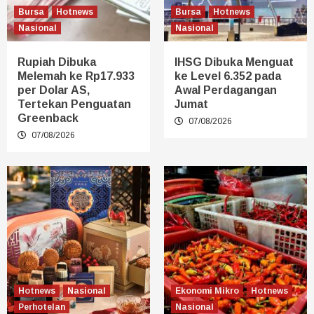
Bursa
Hotnews
Bursa
Hotnews
Nasional
Nasional
Rupiah Dibuka
IHSG Dibuka Menguat
Melemah ke Rp17.933
ke Level 6.352 pada
per Dolar AS,
Awal Perdagangan
Tertekan Penguatan
Jumat
Greenback
07/08/2026
07/08/2026
Hotnews
Nasional
Ekonomi Mikro
Hotnews
Perhotelan
Nasional