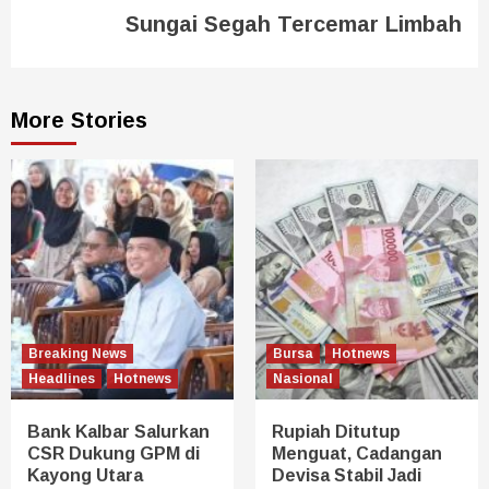
Sungai Segah Tercemar Limbah
More Stories
Breaking News
Bursa
Hotnews
Headlines
Hotnews
Nasional
Bank Kalbar Salurkan
Rupiah Ditutup
CSR Dukung GPM di
Menguat, Cadangan
Kayong Utara
Devisa Stabil Jadi