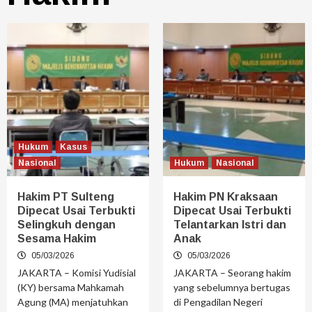
Hukum
Kasus
Nasional
Hukum
Nasional
Hakim PT Sulteng
Hakim PN Kraksaan
Dipecat Usai Terbukti
Dipecat Usai Terbukti
Selingkuh dengan
Telantarkan Istri dan
Sesama Hakim
Anak
05/03/2026
05/03/2026
JAKARTA – Komisi Yudisial
JAKARTA – Seorang hakim
(KY) bersama Mahkamah
yang sebelumnya bertugas
Agung (MA) menjatuhkan
di Pengadilan Negeri