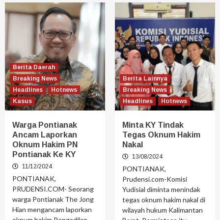
Berita Daerah
Breaking News
Berita Lainnya
Headlines
Hotnews
Breaking News
Kasus
Headlines
Hotnews
Warga Pontianak
Minta KY Tindak
Ancam Laporkan
Tegas Oknum Hakim
Oknum Hakim PN
Nakal
Pontianak Ke KY
13/08/2024
11/12/2024
PONTIANAK,
PONTIANAK,
Prudensi.com-Komisi
PRUDENSI.COM- Seorang
Yudisial diminta menindak
warga Pontianak The Jong
tegas oknum hakim nakal di
Hian mengancam laporkan
wilayah hukum Kalimantan
oknum hakim Pengadilan