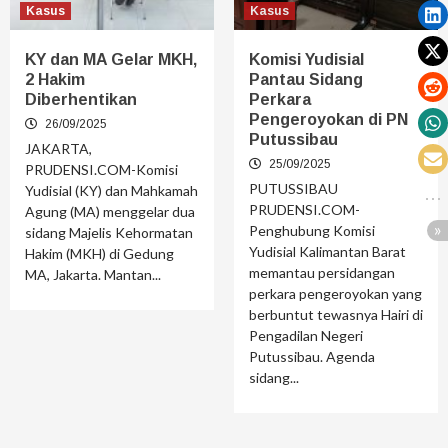
Kasus
Kasus
KY dan MA Gelar MKH,
Komisi Yudisial
2 Hakim
Pantau Sidang
Diberhentikan
Perkara
Pengeroyokan di PN
26/09/2025
Putussibau
JAKARTA,
25/09/2025
PRUDENSI.COM-Komisi
PUTUSSIBAU
Yudisial (KY) dan Mahkamah
PRUDENSI.COM-
Agung (MA) menggelar dua
Penghubung Komisi
sidang Majelis Kehormatan
Yudisial Kalimantan Barat
Hakim (MKH) di Gedung
memantau persidangan
MA, Jakarta. Mantan...
perkara pengeroyokan yang
berbuntut tewasnya Hairi di
Pengadilan Negeri
Putussibau. Agenda
sidang...