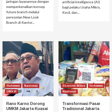
jaringan layanannya dengan
artificial intelligence (AI)
memperkenalkan konsep
bagi pelaku Usaha Mikro,
future branch melalui
Kecil, dan...
peresmian New Look
Branch di Kantor...
Hotnews
Nasional
Ekonomi Mikro
Hotnews
UMKM
Nasional
Rano Karno Dorong
Transformasi Pasar
UMKM Jakarta Kuasai
Tradisional Jakarta