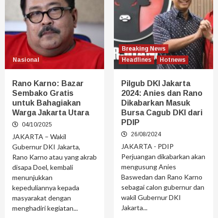
Breaking News
Nasional
Headlines
Hotnews
Rano Karno: Bazar
Pilgub DKI Jakarta
Sembako Gratis
2024: Anies dan Rano
untuk Bahagiakan
Dikabarkan Masuk
Warga Jakarta Utara
Bursa Cagub DKI dari
PDIP
04/10/2025
26/08/2024
JAKARTA – Wakil
JAKARTA - PDIP
Gubernur DKI Jakarta,
Perjuangan dikabarkan akan
Rano Karno atau yang akrab
mengusung Anies
disapa Doel, kembali
Baswedan dan Rano Karno
menunjukkan
sebagai calon gubernur dan
kepeduliannya kepada
wakil Gubernur DKI
masyarakat dengan
Jakarta...
menghadiri kegiatan...