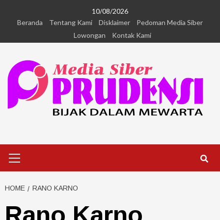
10/08/2026
Beranda
Tentang Kami
Disklaimer
Pedoman Media Siber
Lowongan
Kontak Kami
HOME
RANO KARNO
Rano Karno