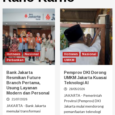
Hotnews
Nasional
Hotnews
Nasional
Perbankan
UMKM
Bank Jakarta
Pemprov DKI Dorong
Resmikan Future
UMKM Jakarta Kuasai
Branch Pertama,
Teknologi AI
Usung Layanan
28/05/2026
Modern dan Personal
JAKARTA - Pemerintah
21/07/2026
Provinsi (Pemprov) DKI
JAKARTA - Bank Jakarta
Jakarta mulai mendorong
memulai transformasi
pemanfaatan teknologi