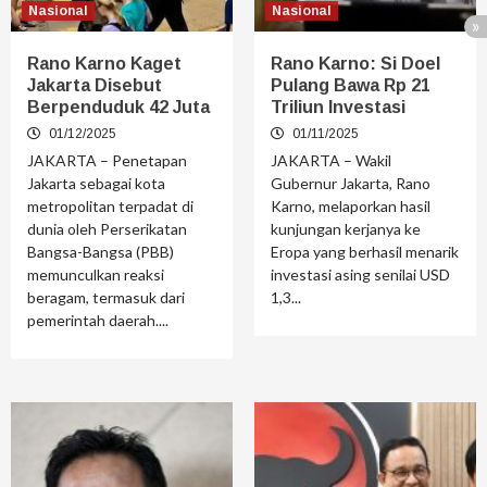
Nasional
Nasional
Rano Karno Kaget
Rano Karno: Si Doel
Jakarta Disebut
Pulang Bawa Rp 21
Berpenduduk 42 Juta
Triliun Investasi
01/12/2025
01/11/2025
JAKARTA – Penetapan
JAKARTA – Wakil
Jakarta sebagai kota
Gubernur Jakarta, Rano
metropolitan terpadat di
Karno, melaporkan hasil
dunia oleh Perserikatan
kunjungan kerjanya ke
Bangsa-Bangsa (PBB)
Eropa yang berhasil menarik
memunculkan reaksi
investasi asing senilai USD
beragam, termasuk dari
1,3...
pemerintah daerah....