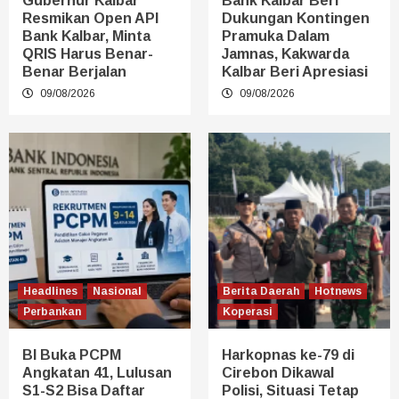
Gubernur Kalbar
Bank Kalbar Beri
Resmikan Open API
Dukungan Kontingen
Bank Kalbar, Minta
Pramuka Dalam
QRIS Harus Benar-
Jamnas, Kakwarda
Benar Berjalan
Kalbar Beri Apresiasi
09/08/2026
09/08/2026
Headlines
Nasional
Berita Daerah
Hotnews
Perbankan
Koperasi
BI Buka PCPM
Harkopnas ke-79 di
Angkatan 41, Lulusan
Cirebon Dikawal
S1-S2 Bisa Daftar
Polisi, Situasi Tetap