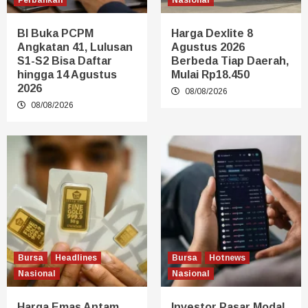
Perbankan
Nasional
BI Buka PCPM
Harga Dexlite 8
Angkatan 41, Lulusan
Agustus 2026
S1-S2 Bisa Daftar
Berbeda Tiap Daerah,
hingga 14 Agustus
Mulai Rp18.450
2026
08/08/2026
08/08/2026
Bursa
Headlines
Bursa
Hotnews
Nasional
Nasional
Harga Emas Antam
Investor Pasar Modal