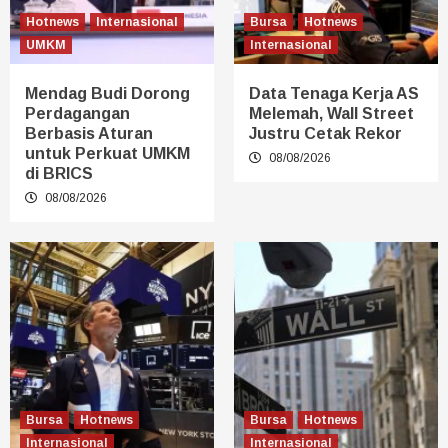
Hotnews
Internasional
Bursa
Hotnews
UMKM
Internasional
Mendag Budi Dorong
Data Tenaga Kerja AS
Perdagangan
Melemah, Wall Street
Berbasis Aturan
Justru Cetak Rekor
untuk Perkuat UMKM
08/08/2026
di BRICS
08/08/2026
Bursa
Hotnews
Bursa
Hotnews
Internasional
Internasional