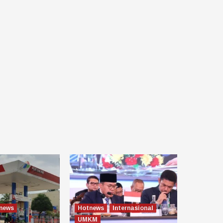
news
Hotnews
Internasional
UMKM