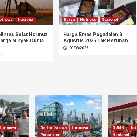
otnews
Nasional
Bursa
Hotnews
Nasional
lintas Selat Hormuz
Harga Emas Pegadaian 8
Harga Minyak Dunia
Agustus 2026 Tak Berubah
t
08/08/2026
026
Hotnews
Berita Daerah
Hotnews
BUMN
Hot
Perbankan
Nasional