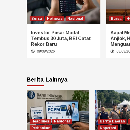
Bursa
Hotnews
Nasional
Bursa
H
Investor Pasar Modal
Kapal Me
Tembus 30 Juta, BEI Catat
Anjlok, 
Rekor Baru
Mengua
08/08/2026
08/08/2
Berita Lainnya
Headlines
Nasional
Berita Daerah
Perbankan
Koperasi