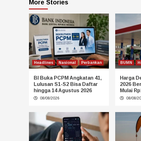
More Stories
Headlines
Nasional
Perbankan
BUMN
H
BI Buka PCPM Angkatan 41,
Harga De
Lulusan S1-S2 Bisa Daftar
2026 Be
hingga 14 Agustus 2026
Mulai Rp
08/08/2026
08/08/2