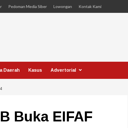
r
Pedoman Media Siber
Lowongan
Kontak Kami
ta Daerah
Kasus
Advertorial
4
B Buka EIFAF