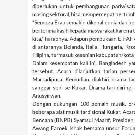
diperlukan untuk pembangunan pariwisa
masing sektoral, bisa mempercepat pertumb
“Semoga Erau semakin dikenal dunia dan b
berterima kasih kepada masyarakat karena t
kita,” harapnya. Adapun pembukaan EIFAF d
di antaranya Belanda, Italia, Hungaria, Kro
Filipina, termasuk kesenian kabupaten/kota 
Dalam kesempatan kali ini, Bangladesh y
tersebut. Acara dilanjutkan tarian per
Martadipura. Kemudian, diakhiri drama tar
sanggar seni se-Kukar. Drama tari diiring
Anusyirwan.
Dengan dukungan 100 pemain musik, orke
beberapa alat musik tardisional Kukar. Aca
Bencana (BNPB) Syamsul Maarif, Presiden 
Awang Faroek Ishak bersama unsur Forum