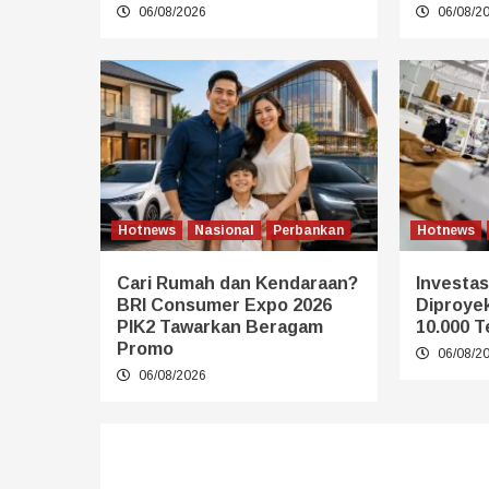
06/08/2026
06/08/2
Hotnews
Nasional
Perbankan
Hotnews
Cari Rumah dan Kendaraan?
Investasi
BRI Consumer Expo 2026
Diproye
PIK2 Tawarkan Beragam
10.000 T
Promo
06/08/2
06/08/2026