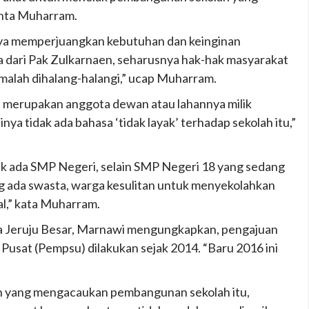
inta Muharram.
nya memperjuangkan kebutuhan dan keinginan
a dari Pak Zulkarnaen, seharusnya hak-hak masyarakat
 malah dihalang-halangi,” ucap Muharram.
 merupakan anggota dewan atau lahannya milik
inya tidak ada bahasa ‘tidak layak’ terhadap sekolah itu,”
ak ada SMP Negeri, selain SMP Negeri 18 yang sedang
g ada swasta, warga kesulitan untuk menyekolahkan
al,” kata Muharram.
 Jeruju Besar, Marnawi mengungkapkan, pengajuan
sat (Pempsu) dilakukan sejak 2014. “Baru 2016 ini
 yang mengacaukan pembangunan sekolah itu,