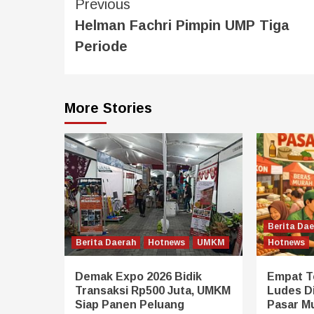
Previous
Helman Fachri Pimpin UMP Tiga
Periode
More Stories
Berita Da
Berita Daerah
Hotnews
UMKM
Hotnews
Demak Expo 2026 Bidik
Empat T
Transaksi Rp500 Juta, UMKM
Ludes D
Siap Panen Peluang
Pasar M