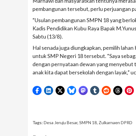
Marnawi dan masyaratkan tentunya merasa 
pembangunan tersebut, perlu perjuangan p
“Usulan pembangunan SMPN 18 yang berlokas
Kadis Pendidikan Kubu Raya Bapak M.Yunus,
Sabtu (13/8).
Hal senada juga diungkapkan, pemilih lahan
untuk SMP Negeri 18 tersebut. “Saya seba
dengan pernyataan dewan yang menyebut temp
anak kita dapat bersekolah dengan layak,” 
Tags:
Desa Jeruju Besar
,
SMPN 18
,
Zulkarnaen DPRD