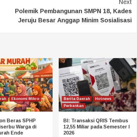
Next
Polemik Pembangunan SMPN 18, Kades
Jeruju Besar Anggap Minim Sosialisasi
erah
Ekonomi Mikro
Berita Daerah
Hotnews
Perbankan
on Beras SPHP
BI: Transaksi QRIS Tembus
iserbu Warga di
12,55 Miliar pada Semester I
urah Ende
2026