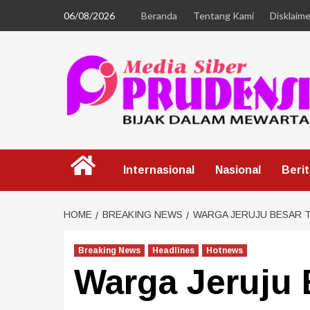
06/08/2026
Beranda
Tentang Kami
Disklaime
Internasional
Nasional
Beri
HOME
BREAKING NEWS
WARGA JERUJU BESAR TO
Breaking News
Headlines
Hotnews
Warga Jeruju