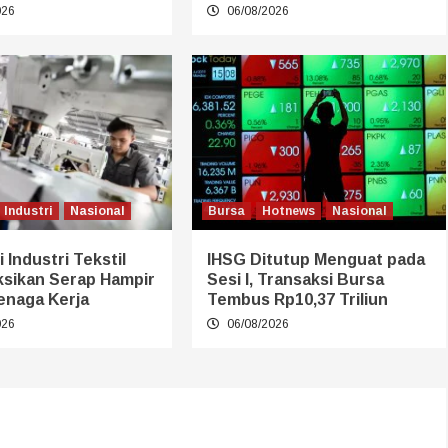
026
06/08/2026
Industri
Nasional
Bursa
Hotnews
Nasional
 Industri Tekstil
IHSG Ditutup Menguat pada
ksikan Serap Hampir
Sesi I, Transaksi Bursa
enaga Kerja
Tembus Rp10,37 Triliun
026
06/08/2026