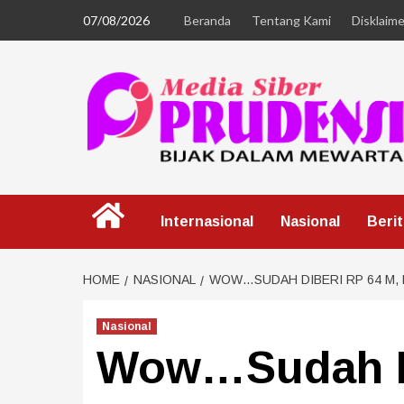
07/08/2026
Beranda
Tentang Kami
Disklaime
Internasional
Nasional
Beri
HOME
NASIONAL
WOW…SUDAH DIBERI RP 64 M,
Nasional
Wow…Sudah Di