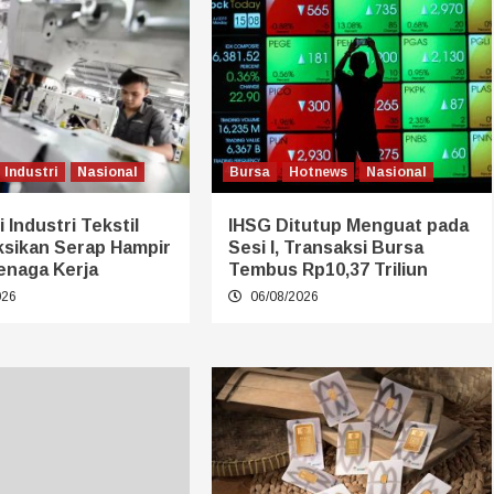
Industri
Nasional
Bursa
Hotnews
Nasional
 Industri Tekstil
IHSG Ditutup Menguat pada
ksikan Serap Hampir
Sesi I, Transaksi Bursa
enaga Kerja
Tembus Rp10,37 Triliun
026
06/08/2026