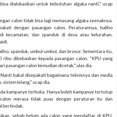
sa dialokasikan untuk kebutuhan algaka nanti,” ucap
gan calon tidak bisa lagi memasang algaka seenaknya.
akati dengan pasangan calon. Peraturannya, baliho
di kecamatan, dan spanduk di desa atau kelurahan.
idi.
ho, spanduk, umbul-umbul, dan brosur. Sementara itu,
50 ribu dibebaskan kepada pasangan calon. “KPU yang
i pasangan calon kemudian dicetak,” ulas dia.
Nanti bakal disepakati bagaimana teknisnya dan media
sistem lelang,” ucap dia.
k ada kampanye terbuka. Hanya boleh kampanye tertutup
 calon merasa tidak puas dengan peraturan itu dan
l bertindak.
asikan, sebab belum ada calon yang mendaftar di KPU.