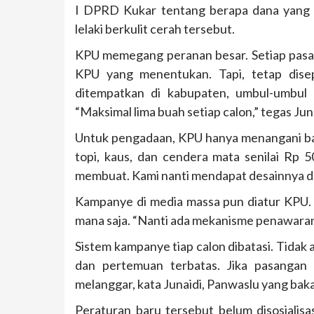
I DPRD Kukar tentang berapa dana yang bi
lelaki berkulit cerah tersebut.
KPU memegang peranan besar. Setiap pasan
KPU yang menentukan. Tapi, tetap disep
ditempatkan di kabupaten, umbul-umbul 
“Maksimal lima buah setiap calon,” tegas Juna
Untuk pengadaan, KPU hanya menangani bali
topi, kaus, dan cendera mata senilai Rp 
membuat. Kami nanti mendapat desainnya dar
Kampanye di media massa pun diatur KPU. 
mana saja. “Nanti ada mekanisme penawaran, 
Sistem kampanye tiap calon dibatasi. Tida
dan pertemuan terbatas. Jika pasangan
melanggar, kata Junaidi, Panwaslu yang baka
Peraturan baru tersebut belum disosialis