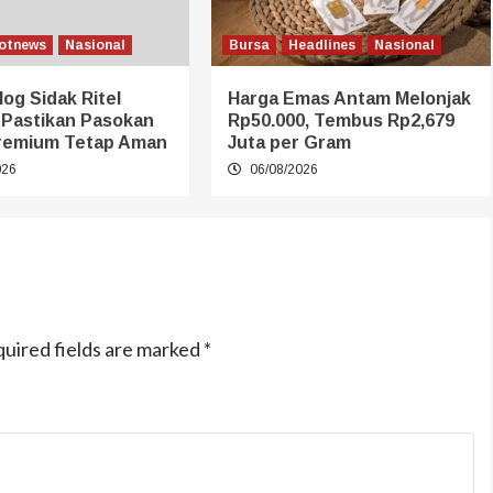
otnews
Nasional
Bursa
Headlines
Nasional
log Sidak Ritel
Harga Emas Antam Melonjak
 Pastikan Pasokan
Rp50.000, Tembus Rp2,679
remium Tetap Aman
Juta per Gram
026
06/08/2026
uired fields are marked
*