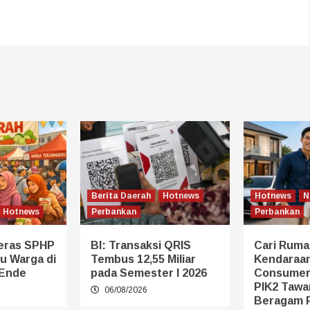
Berita Daerah
Hotnews
Hotnews
N
Hotnews
Perbankan
Perbankan
eras SPHP
BI: Transaksi QRIS
Cari Ruma
u Warga di
Tembus 12,55 Miliar
Kendaraan
 Ende
pada Semester I 2026
Consumer
PIK2 Tawa
06/08/2026
Beragam 