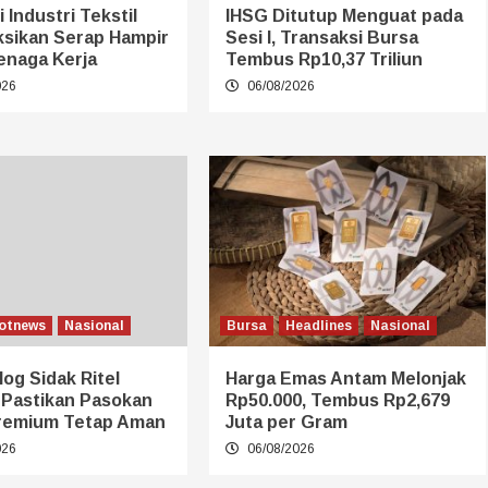
 Industri Tekstil
IHSG Ditutup Menguat pada
ksikan Serap Hampir
Sesi I, Transaksi Bursa
enaga Kerja
Tembus Rp10,37 Triliun
026
06/08/2026
otnews
Nasional
Bursa
Headlines
Nasional
log Sidak Ritel
Harga Emas Antam Melonjak
 Pastikan Pasokan
Rp50.000, Tembus Rp2,679
remium Tetap Aman
Juta per Gram
026
06/08/2026